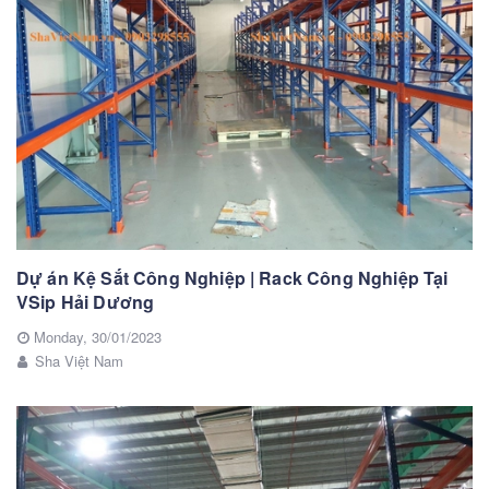
Dự án Kệ Sắt Công Nghiệp | Rack Công Nghiệp Tại
VSip Hải Dương
Monday,
30/01/2023
Sha Việt Nam