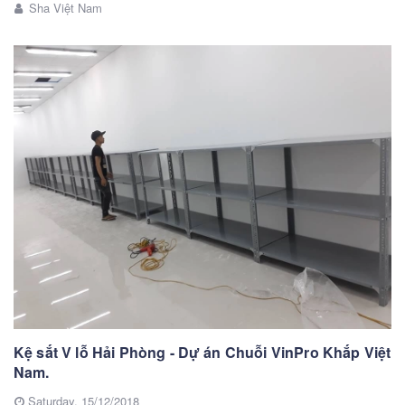
Sha Việt Nam
Kệ sắt V lỗ Hải Phòng - Dự án Chuỗi VinPro Khắp Việt
Nam.
Saturday,
15/12/2018