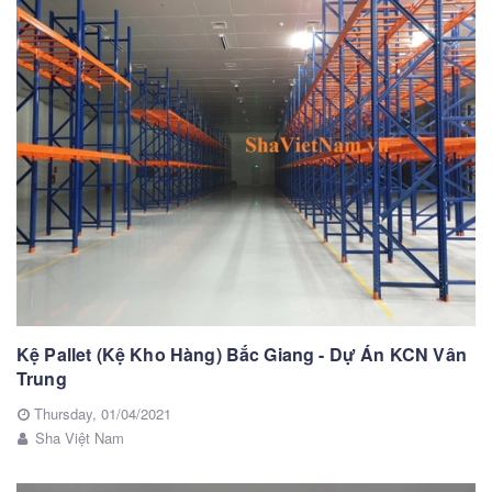
Kệ Pallet (Kệ Kho Hàng) Bắc Giang - Dự Án KCN Vân
Trung
Thursday,
01/04/2021
Sha Việt Nam