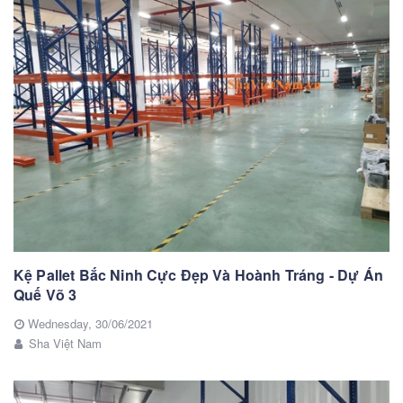
Kệ Pallet Bắc Ninh Cực Đẹp Và Hoành Tráng - Dự Án
Quế Võ 3
Wednesday,
30/06/2021
Sha Việt Nam