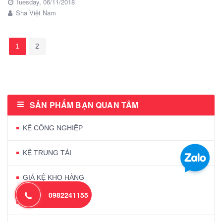
Tuesday,
06/11/2018
Sha Việt Nam
1
2
SẢN PHẨM BẠN QUAN TÂM
KỆ CÔNG NGHIỆP
KỆ TRUNG TẢI
GIÁ KỆ KHO HÀNG
0982241155
GIÁ KỆ PALLET