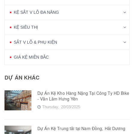
KỆ SẮT V LỖ ĐA NĂNG
KỆ SIÊU THỊ
SẮT V LỖ & PHỤ KIỆN
GIÁ KỆ MIỀN BẮC
DỰ ÁN KHÁC
Dự Án Kệ Kho Hàng Nặng Tại Công Ty HD Bike
- Văn Lâm Hưng Yên
Thursday,
20/03/2025
Dự Án Kệ Trung tải tại Nam Đồng, Hải Dương