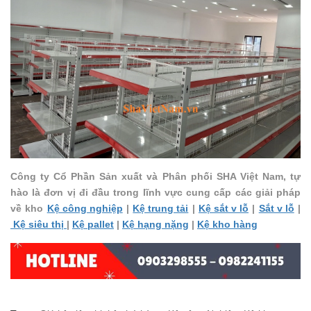
Công ty Cổ Phần Sản xuất và Phân phối SHA Việt Nam, tự
hào là đơn vị đi đầu trong lĩnh vực cung cấp các giải pháp
về kho
Kệ công nghiệp
|
Kệ trung tải
|
Kệ sắt v lỗ
|
Sắt v lỗ
|
Kệ siêu thị
|
Kệ pallet
|
Kệ hạng nặng
|
Kệ kho hàng