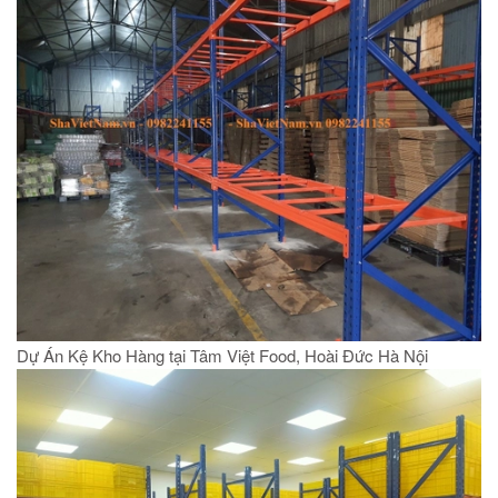
Dự Án Kệ Kho Hàng tại Tâm Việt Food, Hoài Đức Hà Nội