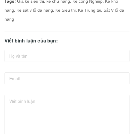
Tags:
Giá kệ siêu thị
,
kệ chứ hàng
,
Kệ công Nghiệp
,
Kệ kho
hàng
,
Kệ sắt v lỗ đa năng
,
Kệ Siêu thị
,
Kệ Trung tải
,
Sắt V lỗ đa
năng
Viết bình luận của bạn: