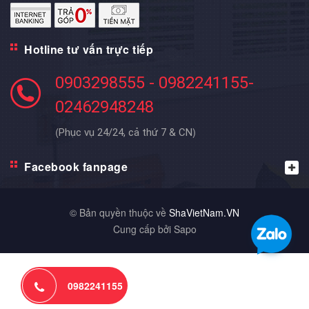
Hotline tư vấn trực tiếp
0903298555 - 0982241155-
02462948248
(
)
Phục vụ 24/24, cả thứ 7 & CN
Facebook fanpage
© Bản quyền thuộc về
ShaVietNam.VN
Cung cấp bởi Sapo
0982241155