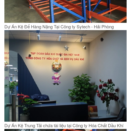
Dự Án Kệ Để Hàng Nặng Tại Công ty Sytech - Hải Phòng
Dự Án Kệ Trung Tải chứa tài liệu tại Công ty Hóa Chất Dầu Khí