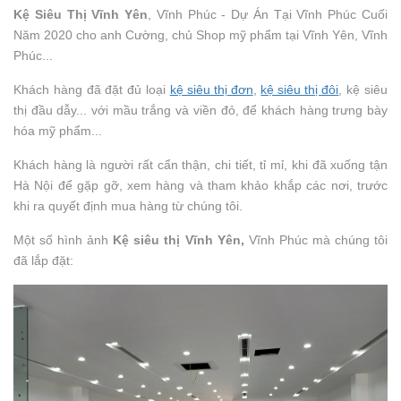
Kệ Siêu Thị Vĩnh Yên
, Vĩnh Phúc - Dự Án Tại Vĩnh Phúc Cuối
Năm 2020 cho anh Cường, chủ Shop mỹ phẩm tại Vĩnh Yên, Vĩnh
Phúc...
Khách hàng đã đặt đủ loại
kệ siêu thị đơn
,
kệ siêu thị đôi
, kệ siêu
thị đầu dẫy... với mầu trắng và viền đỏ, để khách hàng trưng bày
hóa mỹ phẩm...
Khách hàng là người rất cẩn thận, chi tiết, tỉ mỉ, khi đã xuống tận
Hà Nội để gặp gỡ, xem hàng và tham khảo khắp các nơi, trước
khi ra quyết định mua hàng từ chúng tôi.
Một số hình ảnh
Kệ siêu thị Vĩnh Yên,
Vĩnh Phúc mà chúng tôi
đã lắp đặt: