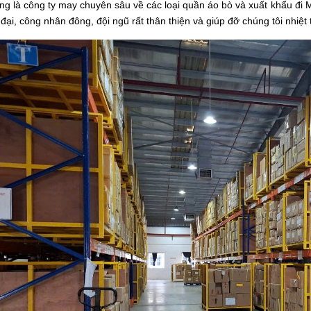
g là công ty may chuyên sâu về các loại quần áo bò và xuất khẩu đi Mỹ
 đại, công nhân đông, đội ngũ rất thân thiện và giúp đỡ chúng tôi nhiệt 