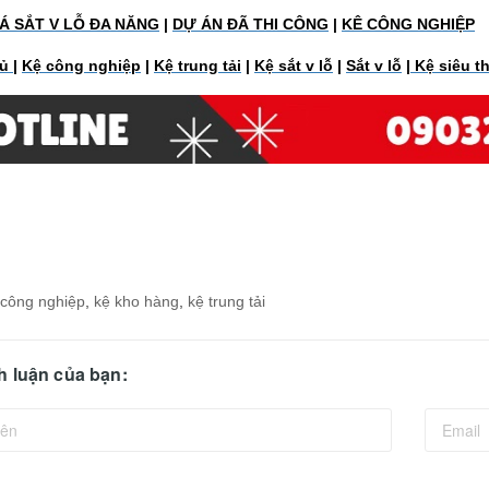
Á SẮT V LỖ ĐA NĂNG
|
DỰ ÁN ĐÃ THI CÔNG
|
KÊ CÔNG NGHIỆP
hủ
|
Kệ công nghiệp
|
Kệ trung tải
|
Kệ sắt v lỗ
|
Sắt v lỗ
|
Kệ siêu t
 công nghiệp
,
kệ kho hàng
,
kệ trung tải
nh luận của bạn: