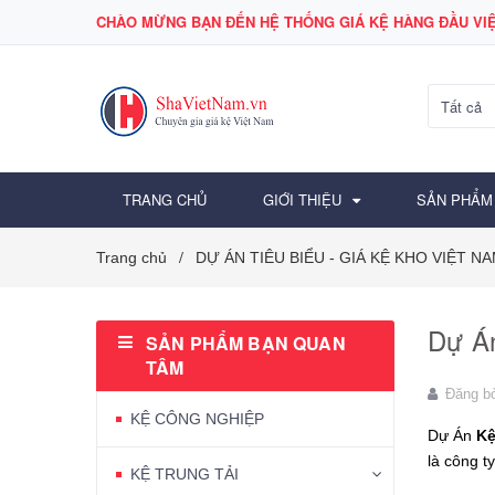
CHÀO MỪNG BẠN ĐẾN HỆ THỐNG GIÁ KỆ HÀNG ĐẦU VIỆ
Tất cả
TRANG CHỦ
GIỚI THIỆU
SẢN PHẨM
Trang chủ
DỰ ÁN TIÊU BIỂU - GIÁ KỆ KHO VIỆT N
/
Dự Á
SẢN PHẨM BẠN QUAN
TÂM
Đăng b
KỆ CÔNG NGHIỆP
Dự Án
Kệ
là công t
KỆ TRUNG TẢI