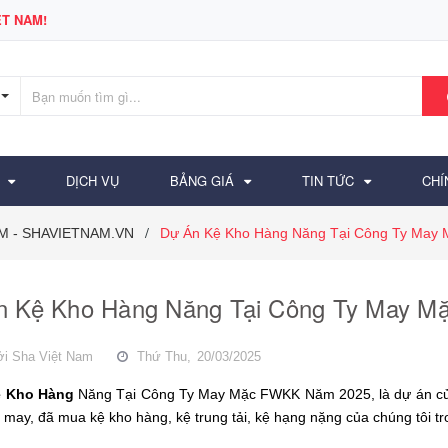
T NAM!
DỊCH VỤ
BẢNG GIÁ
TIN TỨC
CHÍ
AM - SHAVIETNAM.VN
Dự Án Kệ Kho Hàng Năng Tại Công Ty May
/
n Kệ Kho Hàng Năng Tại Công Ty May 
ởi
Sha Việt Nam
Thứ Thu,
20/03/2025
 Kho Hàng
Năng Tại Công Ty May Mặc FWKK Năm 2025, là dự án củ
y may, đã mua kệ kho hàng, kệ trung tải, kệ hạng nặng của chúng tôi t