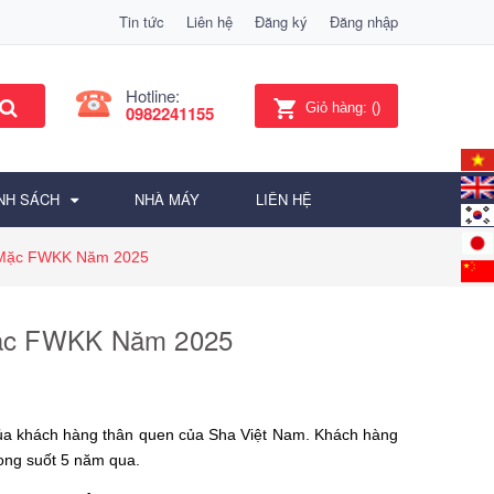
Tin tức
Liên hệ
Đăng ký
Đăng nhập
Hotline:
Giỏ hàng:
(
)
0982241155
NH SÁCH
NHÀ MÁY
LIÊN HỆ
 Mặc FWKK Năm 2025
Mặc FWKK Năm 2025
a khách hàng thân quen của Sha Việt Nam. Khách hàng
rong suốt 5 năm qua.