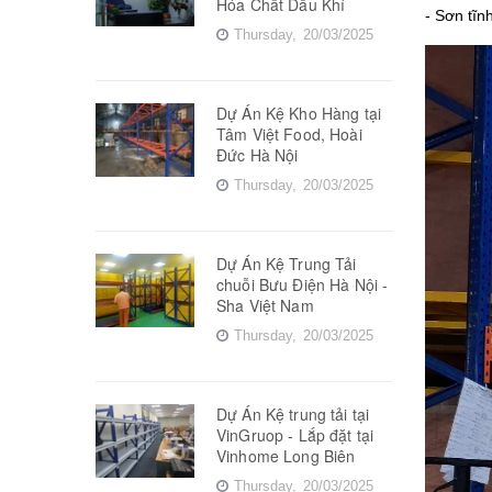
Hóa Chất Dầu Khí
- Sơn tĩn
Thursday,
20/03/2025
Dự Án Kệ Kho Hàng tại
Tâm Việt Food, Hoài
Đức Hà Nội
Thursday,
20/03/2025
Dự Án Kệ Trung Tải
chuỗi Bưu Điện Hà Nội -
Sha Việt Nam
Thursday,
20/03/2025
Dự Án Kệ trung tải tại
VinGruop - Lắp đặt tại
Vinhome Long Biên
Thursday,
20/03/2025