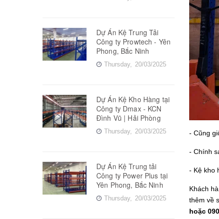
Dự Án Kệ Trung Tải
Công ty Prowtech - Yên
Phong, Bắc Ninh
Thursday,
20/03/2025
Dự Án Kệ Kho Hàng tại
Công ty Dmax - KCN
Đình Vũ | Hải Phòng
Thursday,
20/03/2025
- Cũng gi
- Chính s
Dự Án Kệ Trung tải
- Kệ kho 
Công ty Power Plus tại
Yên Phong, Bắc Ninh
Khách hà
Thursday,
20/03/2025
thêm về s
hoặc 090