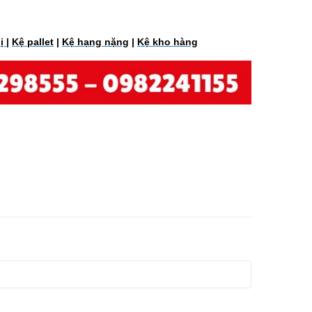
hị
|
Kệ pallet
|
Kệ hạng nặng
|
Kệ kho hàng