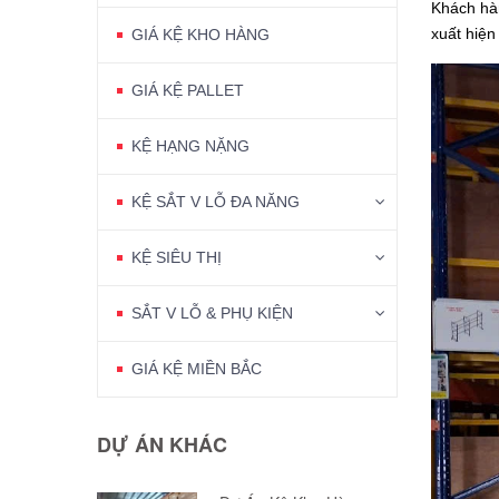
Khách hàn
xuất hiện
GIÁ KỆ KHO HÀNG
GIÁ KỆ PALLET
KỆ HẠNG NẶNG
KỆ SẮT V LỖ ĐA NĂNG
KỆ SIÊU THỊ
SẮT V LỖ & PHỤ KIỆN
GIÁ KỆ MIỀN BẮC
DỰ ÁN KHÁC