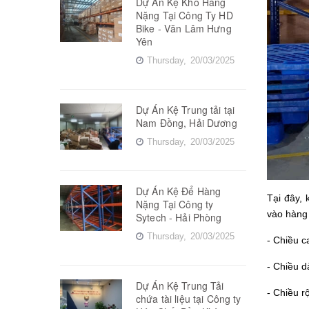
Dự Án Kệ Kho Hàng
Nặng Tại Công Ty HD
Bike - Văn Lâm Hưng
Yên
Thursday,
20/03/2025
Dự Án Kệ Trung tải tại
Nam Đồng, Hải Dương
Thursday,
20/03/2025
Dự Án Kệ Để Hàng
Tại đây,
Nặng Tại Công ty
vào hàng 
Sytech - Hải Phòng
Thursday,
20/03/2025
- Chiều c
- Chiều d
Dự Án Kệ Trung Tải
- Chiều r
chứa tài liệu tại Công ty