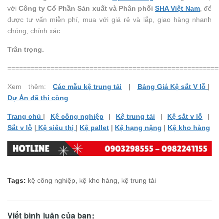
với
Công ty Cổ Phần Sản xuất và Phân phối
SHA Việt Nam
, để
được tư vấn miễn phí, mua với giá rẻ và lắp, giao hàng nhanh
chóng, chính xác.
Trân trọng.
======================================================
Xem thêm:
Các mẫu kệ trung tải
|
Bảng Giá Kệ sắt V lỗ
|
Dự Án đã thi công
Trang chủ
|
Kệ công nghiệp
|
Kệ trung tải
|
Kệ sắt v lỗ
|
Sắt v lỗ
|
Kệ siêu thị
|
Kệ pallet
|
Kệ hạng nặng
|
Kệ kho hàng
Tags:
kệ công nghiệp
,
kệ kho hàng
,
kệ trung tải
Viết bình luận của bạn: