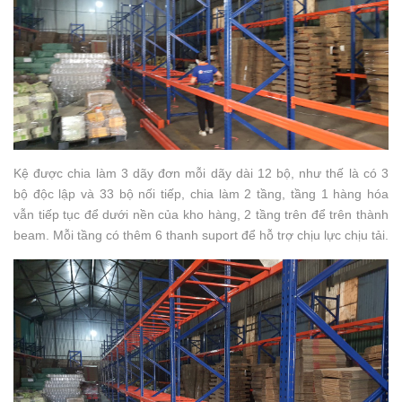
Kệ được chia làm 3 dãy đơn mỗi dãy dài 12 bộ, như thế là có 3
bộ độc lập và 33 bộ nối tiếp, chia làm 2 tầng, tầng 1 hàng hóa
vẫn tiếp tục để dưới nền của kho hàng, 2 tầng trên để trên thành
beam. Mỗi tầng có thêm 6 thanh suport để hỗ trợ chịu lực chịu tải.