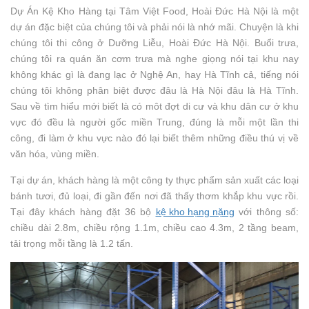
Dự Án Kệ Kho Hàng tại Tâm Việt Food, Hoài Đức Hà Nội là một
dự án đặc biệt của chúng tôi và phải nói là nhớ mãi. Chuyện là khi
chúng tôi thi công ở Dưỡng Liễu, Hoài Đức Hà Nội. Buổi trưa,
chúng tôi ra quán ăn cơm trưa mà nghe giọng nói tại khu nay
không khác gì là đang lạc ở Nghệ An, hay Hà Tĩnh cả, tiếng nói
chúng tôi không phân biệt được đâu là Hà Nội đâu là Hà Tĩnh.
Sau về tìm hiểu mới biết là có môt đợt di cư và khu dân cư ở khu
vực đó đều là người gốc miền Trung, đúng là mỗi một lần thi
công, đi làm ở khu vực nào đó lại biết thêm những điều thú vị về
văn hóa, vùng miền.
Tại dự án, khách hàng là một công ty thực phẩm sản xuất các loại
bánh tươi, đủ loại, đi gần đến nơi đã thấy thơm khắp khu vực rồi.
Tại đây khách hàng đặt 36 bộ
kệ kho hạng nặng
với thông số:
chiều dài 2.8m, chiều rộng 1.1m, chiều cao 4.3m, 2 tầng beam,
tải trọng mỗi tầng là 1.2 tấn.