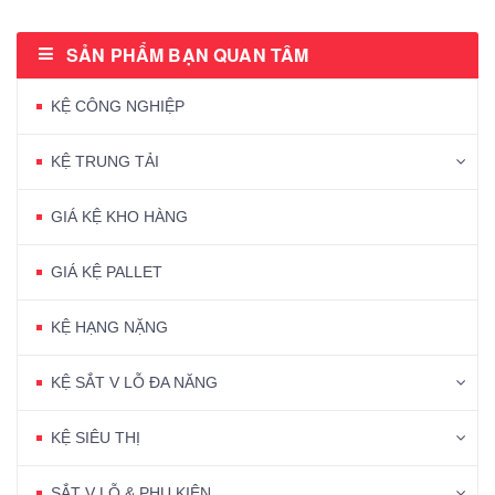
SẢN PHẨM BẠN QUAN TÂM
KỆ CÔNG NGHIỆP
KỆ TRUNG TẢI
GIÁ KỆ KHO HÀNG
GIÁ KỆ PALLET
KỆ HẠNG NẶNG
KỆ SẮT V LỖ ĐA NĂNG
KỆ SIÊU THỊ
SẮT V LỖ & PHỤ KIỆN