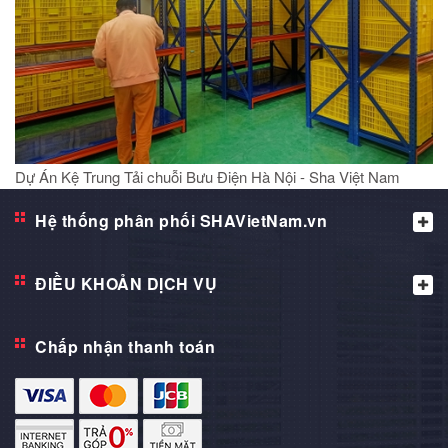
Dự Án Kệ Trung Tải chuỗi Bưu Điện Hà Nội - Sha Việt Nam
Hệ thống phân phối SHAVietNam.vn
ĐIỀU KHOẢN DỊCH VỤ
Chấp nhận thanh toán