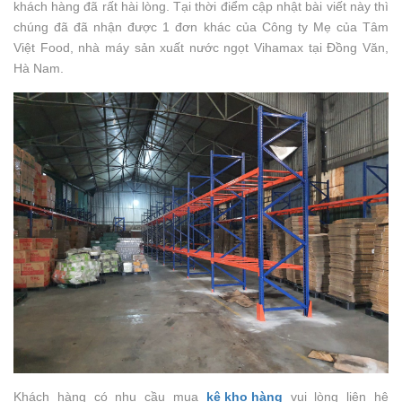
khách hàng đã rất hài lòng. Tại thời điểm cập nhật bài viết này thì
chúng đã đã nhận được 1 đơn khác của Công ty Mẹ của Tâm
Việt Food, nhà máy sản xuất nước ngọt Vihamax tại Đồng Văn,
Hà Nam.
Khách hàng có nhu cầu mua
kệ kho hàng
vui lòng liên hệ