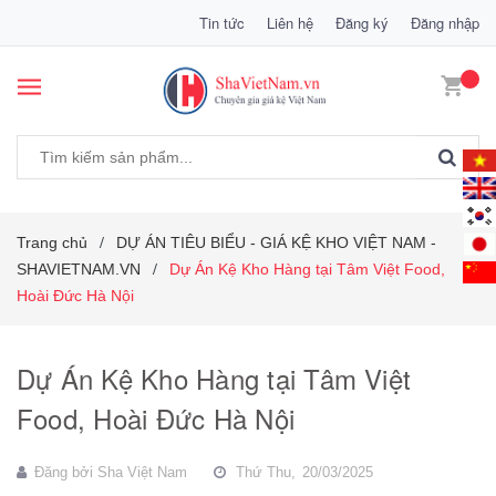
Tin tức
Liên hệ
Đăng ký
Đăng nhập
Trang chủ
DỰ ÁN TIÊU BIỂU - GIÁ KỆ KHO VIỆT NAM -
/
SHAVIETNAM.VN
Dự Án Kệ Kho Hàng tại Tâm Việt Food,
/
Hoài Đức Hà Nội
Dự Án Kệ Kho Hàng tại Tâm Việt
Food, Hoài Đức Hà Nội
Đăng bởi
Sha Việt Nam
Thứ Thu,
20/03/2025