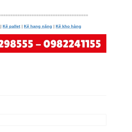
======================================
ị
|
Kệ pallet
|
Kệ hạng nặng
|
Kệ kho hàng