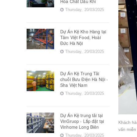
Hóa Chất Dầu Khí
Thursday,
20/03/2025
Dự Án Kệ Kho Hàng tại
Tâm Việt Food, Hoài
Đức Hà Nội
Thursday,
20/03/2025
Dự Án Kệ Trung Tải
chuỗi Bưu Điện Hà Nội -
Sha Việt Nam
Thursday,
20/03/2025
Dự Án Kệ trung tải tại
VinGruop - Lắp đặt tại
Khách hàn
Vinhome Long Biên
vấn miễn 
Thursday,
20/03/2025