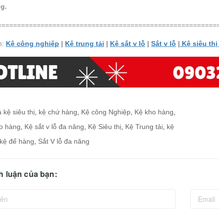
ng.
========================================================
m:
Kệ công nghiệp
|
Kệ trung tải
|
Kệ sắt v lỗ
|
Sắt v lỗ
|
Kệ siêu th
 kệ siêu thị
,
kệ chứ hàng
,
Kệ công Nghiệp
,
Kệ kho hàng
,
ho hàng
,
Kệ sắt v lỗ đa năng
,
Kệ Siêu thị
,
Kệ Trung tải
,
kệ
kệ để hàng
,
Sắt V lỗ đa năng
nh luận của bạn: