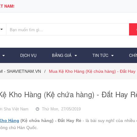
T NAM!
DỊCH VỤ
BẢNG GIÁ
TIN TỨC
CHÍ
AM - SHAVIETNAM.VN
Mua Kệ Kho Hàng (Kệ chứa hàng) - Đắt Hay R
/
ệ Kho Hàng (Kệ chứa hàng) - Đắt Hay Rẻ 
ởi
Sha Việt Nam
Thứ Mon,
27/05/2019
Kho Hàng
(Kệ chứa hàng) - Đắt Hay Rẻ
- là bài suy nghĩ của nhiều
công chủ Hàn Quốc.