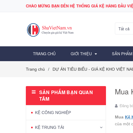
CHÀO MỪNG BẠN ĐẾN HỆ THỐNG GIÁ KỆ HÀNG ĐẦU VIỆ
Tất cả
TRANG CHỦ
GIỚI THIỆU
SẢN PHẨM
Trang chủ
DỰ ÁN TIÊU BIỂU - GIÁ KỆ KHO VIỆT N
/
Mua K
SẢN PHẨM BẠN QUAN
TÂM
Đăng b
KỆ CÔNG NGHIỆP
Mua
Kệ 
của một 
KỆ TRUNG TẢI