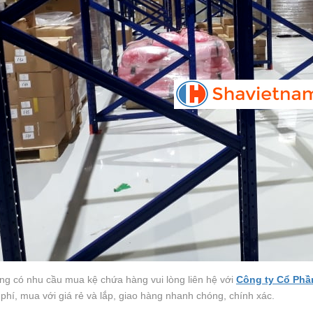
g có nhu cầu mua kệ chứa hàng vui lòng liên hệ với
Công ty Cổ Phầ
phí, mua với giá rẻ và lắp, giao hàng nhanh chóng, chính xác.