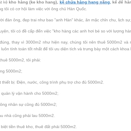
ặt kệ
kho hàng (ke kho hang),
kệ chứa hàng hạng nặng
, kể để h
g tôi có cơ hội làm việc với ông chủ Hàn Quốc.
ời đàn ông, đẹp trai như bao "anh Hàn" khác, ăn mặc chỉn chu, lịch sự, 
uyện, tôi có đề cấp đến việc "kho hàng các anh hơi bé so với lượng hàn
 đúng, thay vì 3000m2 như hiện nay, chúng tôi nên thuê 5000m2 và n
 luôn tính toán tốt nhất để tôi ưu diện tích và trưng bày một cách khoa
huê 5000m2, tôi phải:
ựng 5000m2;
t thiết bị: Điện, nước, công trình phụ trợ cho đủ 5000m2.
í quản lý vận hành cho 5000m2;
công nhân sự cũng đủ 5000m2;
au nhà cũng phải lau 5000m2.
 biệt tiền thuê kho, thuê đất phải 5000m2.