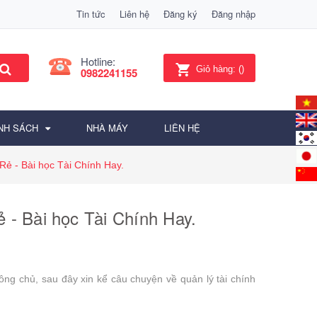
Tin tức
Liên hệ
Đăng ký
Đăng nhập
Hotline:
Giỏ hàng:
(
)
0982241155
NH SÁCH
NHÀ MÁY
LIÊN HỆ
ẻ - Bài học Tài Chính Hay.
- Bài học Tài Chính Hay.
 ông chủ, sau đây xin kể câu chuyện về quản lý tài chính