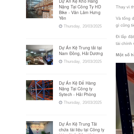
Dự Án Kệ Kho Hàng
Nặng Tại Công Ty HD
Thay vì t
Bike - Văn Lâm Hưng
Yên
Và tổng d
gì cũng ti
Thursday,
20/03/2025
Đi lắp đặ
tài chính
Dự Án Kệ Trung tải tại
Nam Đồng, Hải Dương
Một số h
Thursday,
20/03/2025
Dự Án Kệ Để Hàng
Nặng Tại Công ty
Sytech - Hải Phòng
Thursday,
20/03/2025
Dự Án Kệ Trung Tải
chứa tài liệu tại Công ty