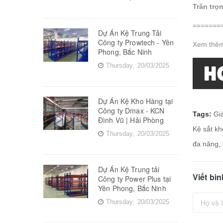
Trân trọ
=======
Dự Án Kệ Trung Tải
Công ty Prowtech - Yên
Xem thê
Phong, Bắc Ninh
Thursday,
20/03/2025
Dự Án Kệ Kho Hàng tại
Công ty Dmax - KCN
Tags:
Giá
Đình Vũ | Hải Phòng
Kệ sắt k
Thursday,
20/03/2025
đa năng
,
Dự Án Kệ Trung tải
Viết bì
Công ty Power Plus tại
Yên Phong, Bắc Ninh
Thursday,
20/03/2025