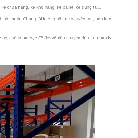
kệ chứa hàng, kệ kho hàng, kệ pallet, kệ trung tải....
ất sản xuất. Chúng tôi không sẵn tài nguyên mà, nên làm
 ấy, quả là bài học để đời về câu chuyển đầu tư, quản lý