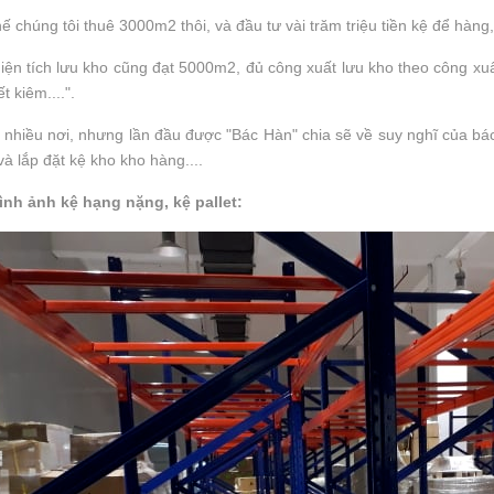
hế chúng tôi thuê 3000m2 thôi, và đầu tư vài trăm triệu tiền kệ để hàng, 
iện tích lưu kho cũng đạt 5000m2, đủ công xuất lưu kho theo công xu
ết kiêm....".
t nhiều nơi, nhưng lần đầu được "Bác Hàn" chia sẽ về suy nghĩ của bác
 và lắp đặt kệ kho kho hàng....
ình ảnh kệ hạng nặng, kệ pallet: