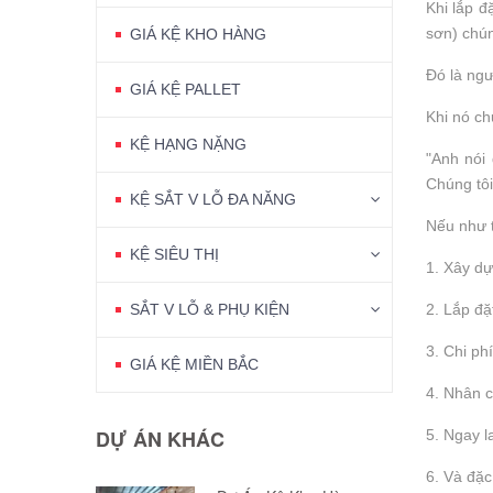
Khi lắp đ
sơn) chún
GIÁ KỆ KHO HÀNG
Đó là ngư
GIÁ KỆ PALLET
Khi nó ch
KỆ HẠNG NẶNG
"Anh nói
Chúng tôi
KỆ SẮT V LỖ ĐA NĂNG
Nếu như t
KỆ SIÊU THỊ
1. Xây d
SẮT V LỖ & PHỤ KIỆN
2. Lắp đặ
3. Chi ph
GIÁ KỆ MIỀN BẮC
4. Nhân 
DỰ ÁN KHÁC
5. Ngay l
6. Và đặc