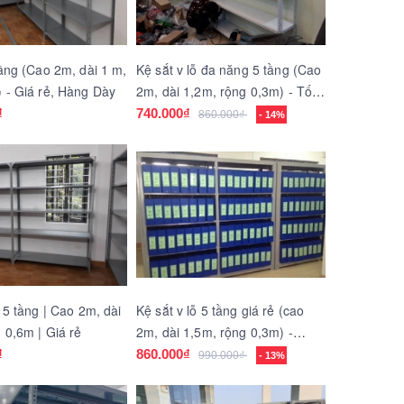
tầng (Cao 2m, dài 1 m,
Kệ sắt v lỗ đa năng 5 tầng (Cao
 - Giá rẻ, Hàng Dày
2m, dài 1,2m, rộng 0,3m) - Tốt
rẻ
₫
740.000₫
860.000₫
- 14%
ỗ 5 tầng | Cao 2m, dài
Kệ sắt v lỗ 5 tầng giá rẻ (cao
 0,6m | Giá rẻ
2m, dài 1,5m, rộng 0,3m) -
Hàng Dày
₫
860.000₫
990.000₫
- 13%