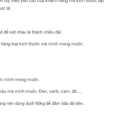
hiên tùy theo yêu cầu của khách hàng mà kích thước lắp
ực tế.
 để sát nhau là thành chiều dài.
ặt hàng loại kích thước mà mình mong muốn.
hước mình mong muốn.
 mầu mà mình muốn: Đen, xanh, cam, đỏ.....
àng nên dùng dưới 60kg để đảm bảo độ bền.