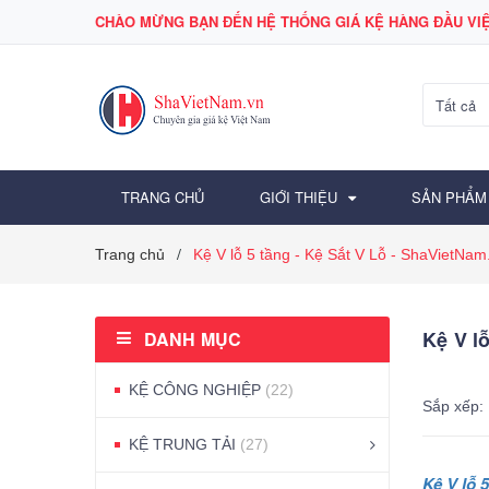
CHÀO MỪNG BẠN ĐẾN HỆ THỐNG GIÁ KỆ HÀNG ĐẦU VIỆ
Tất cả
TRANG CHỦ
GIỚI THIỆU
SẢN PHẨM
Trang chủ
Kệ V lỗ 5 tầng - Kệ Sắt V Lỗ - ShaVietNam
/
Kệ V lỗ
DANH MỤC
KỆ CÔNG NGHIỆP
(22)
Sắp xếp:
KỆ TRUNG TẢI
(27)
Kệ V lỗ 