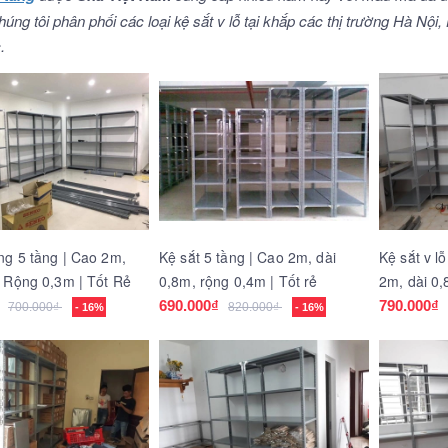
úng tôi phân phối các loại kệ sắt v lỗ tại khắp các thị trường Hà N
.
ng 5 tầng | Cao 2m,
Kệ sắt 5 tầng | Cao 2m, dài
Kệ sắt v l
, Rộng 0,3m | Tốt Rẻ
0,8m, rộng 0,4m | Tốt rẻ
2m, dài 0,
lương cao
690.000₫
790.000₫
700.000₫
820.000₫
- 16%
- 16%