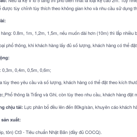
cao:
Nếu là kệ V lỗ 5 tầng thì phổ biến nhất là loại kệ cao 2m. Tuy n
ể được tùy chỉnh tùy thích theo không gian kho và nhu cầu sử dụng th
dài:
hàng: 0.8m, 1m, 1,2m, 1,5m, nếu muốn dài hơn (10m) thì lắp nhiều bộ
oại phổ thông, khi khách hàng lấy đủ số lượng, khách hàng có thể đ
rộng:
: 0,3m, 0,4m, 0,5m, 0,6m;
ra tùy theo yêu cầu và số lượng, khách hàng có thể đặt theo kích t
c:
Phổ thông là Trắng và Ghi, còn tùy theo nhu cầu, khách hàng đặt
ng chịu tải:
Lực phân bổ đều lên đến 80kg/sàn, khuyên cáo khách h
u sản xuất:
hép, tôn) Ct3 - Tiêu chuẩn Nhật Bản (đầy đủ COCQ).