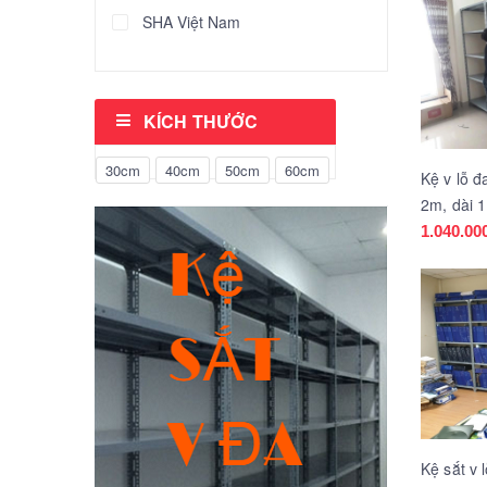
SHA Việt Nam
KÍCH THƯỚC
30cm
40cm
50cm
60cm
Kệ v lỗ đ
2m, dài 1
rẻ
1.040.00
Kệ sắt v 