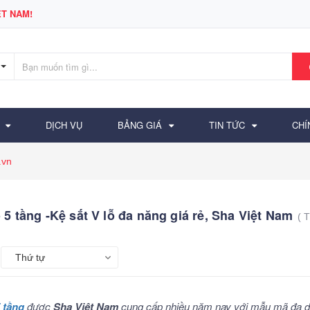
T NAM!
DỊCH VỤ
BẢNG GIÁ
TIN TỨC
CHÍ
.vn
 5 tầng -Kệ sắt V lỗ đa năng giá rẻ, Sha Việt Nam
( 
Thứ tự
5 tầng
được
Sha Việt Nam
cung cấp nhiều năm nay với mẫu mã đa dạ