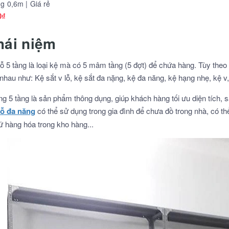
g 0,6m | Giá rẻ
0₫
hái niệm
lỗ 5 tầng là loại kệ mà có 5 mâm tầng (5 đợt) để chứa hàng. Tùy the
nhau như: Kệ sắt v lỗ, kệ sắt đa nặng, kệ đa năng, kệ hạng nhẹ, kệ v,.
g 5 tầng là sản phẩm thông dụng, giúp khách hàng tối ưu diện tích, 
 lỗ đa năng
có thể sử dụng trong gia đình để chưa đồ trong nhà, có thể 
rữ hàng hóa trong kho hàng...