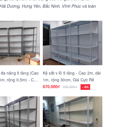
ội, Hải Dương, Hưng Yên, Bắc Ninh, Vĩnh Phúc và toàn
ỗ đa năng 5 tầng (Cao
Kệ sắt v lỗ 5 tầng - Cao 2m, dài
8m, rộng 0,5m) - Chất
1m, rộng 30cm, Giá Cực Rẻ
670.000₫
700.000₫
- 4%