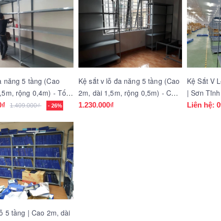
a năng 5 tầng (Cao
Kệ sắt v lỗ đa năng 5 tầng (Cao
Kệ Sắt V 
,5m, rộng 0,4m) - Tốt
2m, dài 1,5m, rộng 0,5m) - Cực
| Sơn Tĩnh
rẻ
Thước
0₫
1.230.000₫
Liên hệ: 
1.409.000₫
- 26%
lỗ 5 tầng | Cao 2m, dài