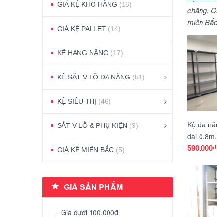
GIÁ KỆ KHO HÀNG
(16)
chăng. Ch
miền Bắc
GIÁ KỆ PALLET
(14)
KỆ HẠNG NẶNG
(17)
KỆ SẮT V LỖ ĐA NĂNG
(51)
KỆ SIÊU THỊ
(46)
Kệ đa nă
SẮT V LỖ & PHỤ KIỆN
(9)
dài 0,8m
590.000₫
GIÁ KỆ MIỀN BẮC
(5)
GIÁ SẢN PHẨM
Giá dưới 100.000đ