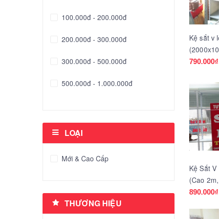
100.000đ - 200.000đ
Kệ sắt v 
200.000đ - 300.000đ
(2000x10
300.000đ - 500.000đ
đặt tại T
790.000₫
500.000đ - 1.000.000đ
Giá trên 1.000.000đ
LOẠI
Mới & Cao Cấp
Kệ Sắt V
(Cao 2m,
- Giá Sốc
890.000₫
THƯƠNG HIỆU