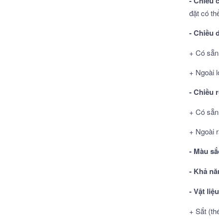
- Chiều 
đặt có th
- Chiều 
+ Có sẵn 
+ Ngoài l
- Chiều 
+ Có sẵn
+ Ngoài 
- Màu sắ
- Khả nă
- Vật liệ
+ Sắt (t