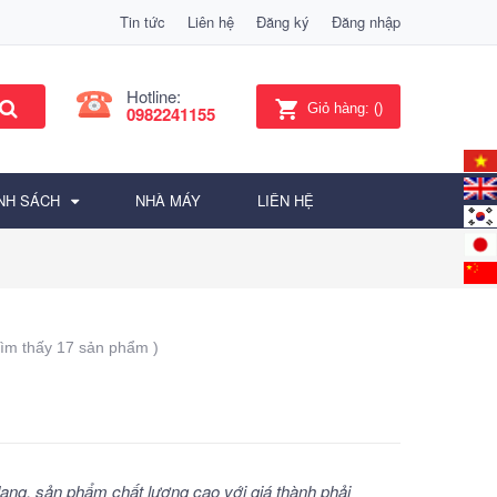
Tin tức
Liên hệ
Đăng ký
Đăng nhập
Hotline:
Giỏ hàng:
(
)
0982241155
NH SÁCH
NHÀ MÁY
LIÊN HỆ
Tìm thấy 17 sản phẩm )
ng, sản phẩm chất lượng cao với giá thành phải