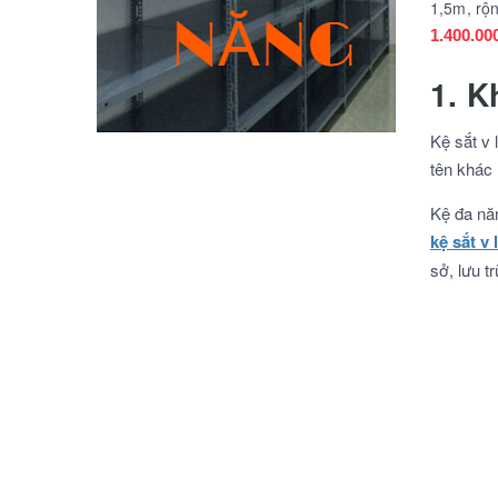
1,5m, rộn
1.400.00
1. K
Kệ sắt v 
tên khác 
Kệ đa năn
kệ sắt v
sở, lưu t