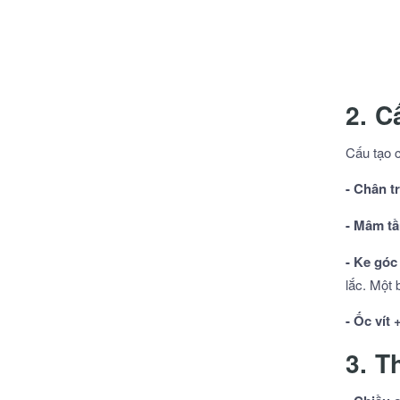
2. C
Cấu tạo 
- Chân t
- Mâm tầ
- Ke góc
lắc. Một 
- Ốc vít
3. T