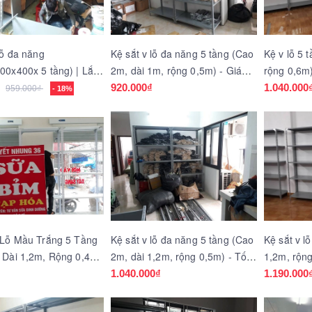
lỗ đa năng
Kệ sắt v lỗ đa năng 5 tầng (Cao
Kệ v lỗ 5 
00x400x 5 tầng) | Lắp
2m, dài 1m, rộng 0,5m) - Giá
rộng 0,6m)
rần Khát Chân, Hà Nội
sốc
920.000₫
1.040.000
959.000₫
- 18%
 Lỗ Mầu Trắng 5 Tầng
Kệ sắt v lỗ đa năng 5 tầng (Cao
Kệ sắt v l
 Dài 1,2m, Rộng 0,4m)
2m, dài 1,2m, rộng 0,5m) - Tốt
1,2m, rộng
rẻ
1.040.000₫
1.190.000