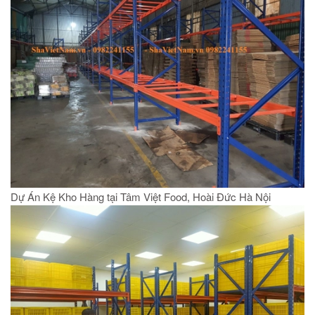
Dự Án Kệ Kho Hàng tại Tâm Việt Food, Hoài Đức Hà Nội