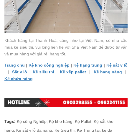
Khách hàng tại Thanh Hoá, cũng như tại Việt Nam, có nhu cầu
mua kệ siêu thị, vui lòng liên hệ với Sha Việt Nam để được tư vấn
và mua hàng với giá rẻ, hàng tốt.
Trang chủ
|
Kệ kho công nghiệp
|
Kệ hạng trung
|
Kệ sắt v lỗ
|
Sắt v lỗ
|
Kệ siêu thị
|
Kệ xếp pallet
|
Kệ hạng nặng
|
Kệ chứa hàng
Tags:
Kệ công Nghiệp
,
Kệ kho hàng
,
Kệ Pallet
,
Kệ sắt kho
hàng
,
Kệ sắt v lỗ đa năng
,
Kệ Siêu thị
,
Kệ Trung tải
,
kệ đa