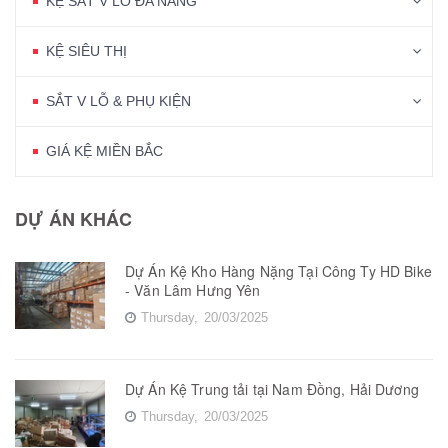
KỆ SẮT V LỖ ĐA NĂNG
KỆ SIÊU THỊ
SẮT V LỖ & PHỤ KIỆN
GIÁ KỆ MIỀN BẮC
DỰ ÁN KHÁC
Dự Án Kệ Kho Hàng Nặng Tại Công Ty HD Bike
- Văn Lâm Hưng Yên
Thursday,
20/03/2025
Dự Án Kệ Trung tải tại Nam Đồng, Hải Dương
Thursday,
20/03/2025