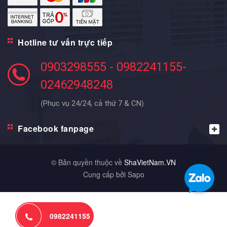
Hotline tư vấn trực tiếp
0903298555 - 0982241155-
02462948248
(
)
Phục vụ 24/24, cả thứ 7 & CN
Facebook fanpage
© Bản quyền thuộc về
ShaVietNam.VN
Cung cấp bởi Sapo
0982241155