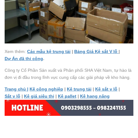
Xem thêm:
Các mẫu kệ trung tải
|
Bảng Giá Kệ sắt V lỗ
|
Dự Án đã thi công
.
Công ty Cổ Phần Sản xuất và Phân phối SHA Việt Nam, tự hào là
đơn vị đi đầu trong lĩnh vực cung cấp các giải pháp về kho hàng.
Trang chủ |
Kệ công nghiệp
|
Kệ trung tải
|
Kệ sắt v lỗ
|
Sắt v lỗ
|
Kệ giá siêu thị
|
Kệ pallet
|
Kệ hạng nặng