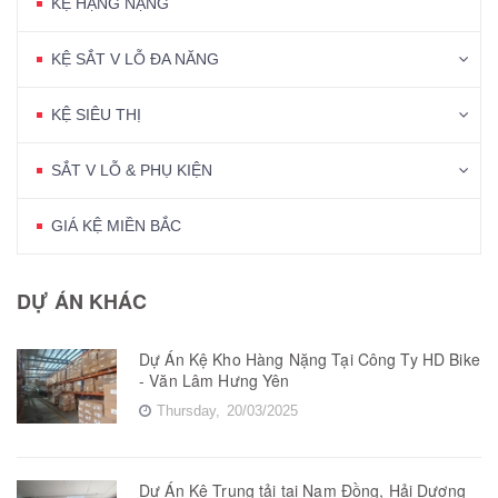
KỆ HẠNG NẶNG
KỆ SẮT V LỖ ĐA NĂNG
KỆ SIÊU THỊ
SẮT V LỖ & PHỤ KIỆN
GIÁ KỆ MIỀN BẮC
DỰ ÁN KHÁC
Dự Án Kệ Kho Hàng Nặng Tại Công Ty HD Bike
- Văn Lâm Hưng Yên
Thursday,
20/03/2025
Dự Án Kệ Trung tải tại Nam Đồng, Hải Dương