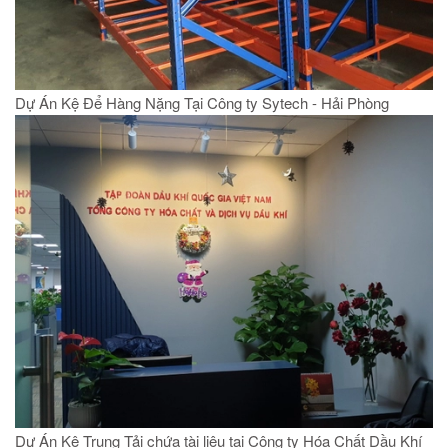
Dự Án Kệ Để Hàng Nặng Tại Công ty Sytech - Hải Phòng
Dự Án Kệ Trung Tải chứa tài liệu tại Công ty Hóa Chất Dầu Khí