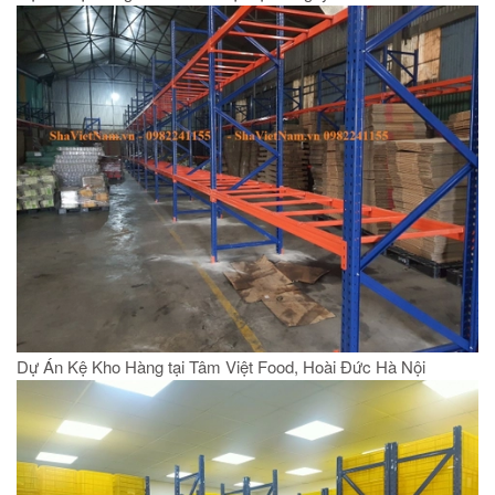
Dự Án Kệ Kho Hàng tại Tâm Việt Food, Hoài Đức Hà Nội