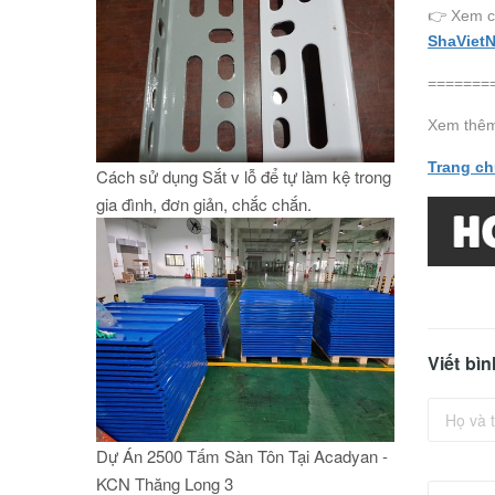
👉 Xem chi
ShaVietN
=======
Xem thê
Trang c
Cách sử dụng Sắt v lỗ để tự làm kệ trong
gia đình, đơn giản, chắc chắn.
Viết bì
Dự Án 2500 Tấm Sàn Tôn Tại Acadyan -
KCN Thăng Long 3