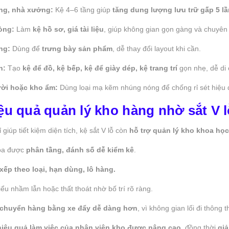
ng, nhà xưởng:
Kệ 4–6 tầng giúp
tăng dung lượng lưu trữ gấp 5 lầ
òng:
Làm
kệ hồ sơ, giá tài liệu
, giúp không gian gọn gàng và chuyên
ng:
Dùng để
trưng bày sản phẩm
, dễ thay đổi layout khi cần.
h:
Tạo
kệ để đồ, kệ bếp, kệ để giày dép, kệ trang trí
gọn nhẹ, dễ di
trời hoặc kho ẩm:
Dùng loại mạ kẽm nhúng nóng để chống rỉ sét hiệu 
iệu quả quản lý kho hàng nhờ sắt V l
 giúp tiết kiệm diện tích, kệ sắt V lỗ còn
hỗ trợ quản lý kho khoa họ
óa được
phân tầng, đánh số dễ kiểm kê
.
 xếp theo loại, hạn dùng, lô hàng.
iểu nhầm lẫn hoặc thất thoát nhờ bố trí rõ ràng.
 chuyển hàng bằng xe đẩy dễ dàng hơn
, vì không gian lối đi thông 
hiệu quả làm việc của nhân viên kho được nâng cao
, đồng thời
giả