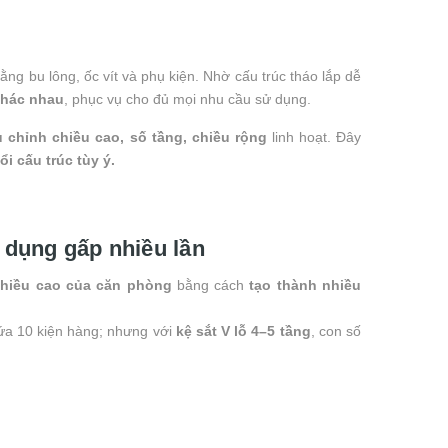
bằng bu lông, ốc vít và phụ kiện. Nhờ cấu trúc tháo lắp dễ
khác nhau
, phục vụ cho đủ mọi nhu cầu sử dụng.
u chỉnh chiều cao, số tầng, chiều rộng
linh hoạt. Đây
ổi cấu trúc tùy ý.
ử dụng gấp nhiều lần
chiều cao của căn phòng
bằng cách
tạo thành nhiều
hứa 10 kiện hàng; nhưng với
kệ sắt V lỗ 4–5 tầng
, con số