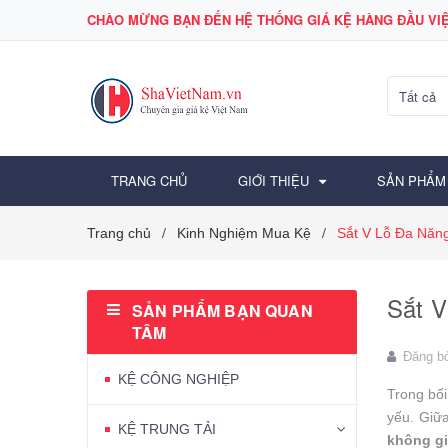
CHÀO MỪNG BẠN ĐẾN HỆ THỐNG GIÁ KỆ HÀNG ĐẦU VIỆ
Tất cả
TRANG CHỦ
GIỚI THIỆU
SẢN PHẨM
Trang chủ
Kinh Nghiệm Mua Kệ
Sắt V Lỗ Đa Năng
/
/
Sắt V
SẢN PHẨM BẠN QUAN
TÂM
Đăng b
KỆ CÔNG NGHIỆP
Trong bối
yếu. Giữa
KỆ TRUNG TẢI
không gi