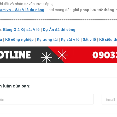
 tiết và nhận tư vấn trực tiếp tại:
am.vn – Sắt V lỗ đa năng
– nơi mang đến
giải pháp lưu trữ thông 
========================================================
m:
Bảng Giá Kệ sắt V lỗ
|
Dự Án đã thi công
hủ
|
Kệ công nghiệp
|
Kệ trung tải
|
Kệ sắt v lỗ
|
Sắt v lỗ
|
Kệ siêu th
nh luận của bạn: