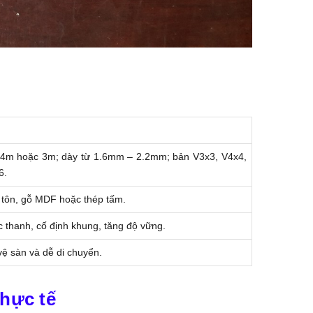
.4m hoặc 3m; dày từ 1.6mm – 2.2mm; bản V3x3, V4x4,
6.
tôn, gỗ MDF hoặc thép tấm.
c thanh, cố định khung, tăng độ vững.
ệ sàn và dễ di chuyển.
thực tế