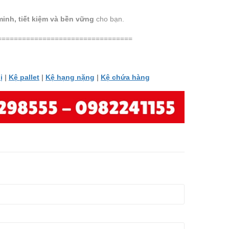
minh, tiết kiệm và bền vững
cho bạn.
=================================
ị
|
Kệ pallet
|
Kệ hạng nặng
|
Kệ chứa hàng