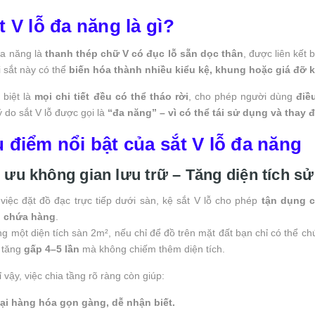
t V lỗ đa năng là gì?
đa năng là
thanh thép chữ V có đục lỗ sẵn dọc thân
, được liên kết 
i sắt này có thể
biến hóa thành nhiều kiểu kệ, khung hoặc giá đỡ 
 biệt là
mọi chi tiết đều có thể tháo rời
, cho phép người dùng
điề
lý do sắt V lỗ được gọi là
“đa năng” – vì có thể tái sử dụng và thay đ
u điểm nổi bật của sắt V lỗ đa năng
 ưu không gian lưu trữ – Tăng diện tích s
việc đặt đồ đạc trực tiếp dưới sàn, kệ sắt V lỗ cho phép
tận dụng 
p chứa hàng
.
ng một diện tích sàn 2m², nếu chỉ để đồ trên mặt đất bạn chỉ có thể c
ể tăng
gấp 4–5 lần
mà không chiếm thêm diện tích.
 vậy, việc chia tầng rõ ràng còn giúp:
oại hàng hóa gọn gàng, dễ nhận biết.