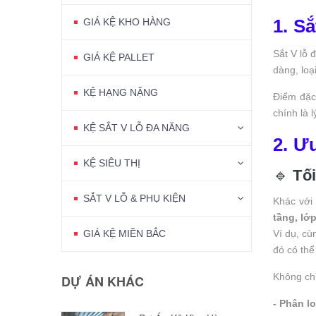
1. Sắ
GIÁ KỆ KHO HÀNG
Sắt V lỗ 
GIÁ KỆ PALLET
dàng, loạ
KỆ HẠNG NẶNG
Điểm đặc
chính là 
KỆ SẮT V LỖ ĐA NĂNG
2. Ư
KỆ SIÊU THỊ
🔹
Tối
SẮT V LỖ & PHỤ KIỆN
Khác với 
tầng, lớ
GIÁ KỆ MIỀN BẮC
Ví dụ, cù
đó có th
Không chỉ
DỰ ÁN KHÁC
- Phân l