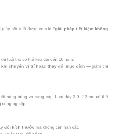
õi giúp sắt V lỗ được xem là
“giải pháp tiết kiệm không
g khi tuổi thọ có thể kéo dài đến 10 năm.
hi chuyển vị trí hoặc thay đổi mục đích
— giảm chi
bề mặt sáng bóng và cứng cáp. Loại dày 2.0–2.2mm có thể
ị công nghiệp.
ay đổi kích thước
mà không cần hàn cắt.
xuyên thay đổi bố trí.