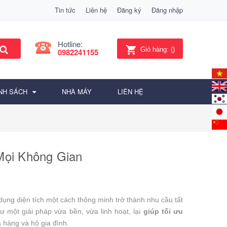
Tin tức
Liên hệ
Đăng ký
Đăng nhập
Hotline:
Giỏ hàng:
(
)
0982241155
NH SÁCH
NHÀ MÁY
LIÊN HỆ
Mọi Không Gian
dụng diện tích một cách thông minh trở thành nhu cầu tất
ư một giải pháp vừa bền, vừa linh hoạt, lại
giúp tối ưu
 hàng và hộ gia đình.