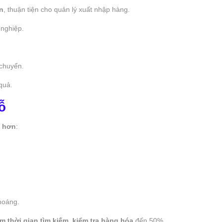
n
, thuận tiện cho quản lý xuất nhập hàng.
 nghiệp.
 chuyển.
quả.
ỗ
c hơn
:
thoáng.
m thời gian tìm kiếm, kiểm tra hàng hóa
đến 50%.