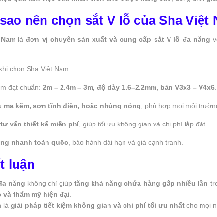
ì sao nên chọn sắt V lỗ của Sha Việt
t Nam
là
đơn vị chuyên sản xuất và cung cấp sắt V lỗ đa năng
v
khi chọn Sha Việt Nam:
ẩm đạt chuẩn:
2m – 2.4m – 3m, độ dày 1.6–2.2mm, bản V3x3 – V4x6
.
ệu
mạ kẽm, sơn tĩnh điện, hoặc nhúng nóng
, phù hợp mọi môi trườn
ũ
tư vấn thiết kế miễn phí
, giúp tối ưu không gian và chi phí lắp đặt.
àng nhanh toàn quốc
, bảo hành dài hạn và giá cạnh tranh.
t luận
 đa năng
không chỉ giúp
tăng khả năng chứa hàng gấp nhiều lần
tr
 và thẩm mỹ hiện đại
.
h là
giải pháp tiết kiệm không gian và chi phí tối ưu nhất
cho mọi n