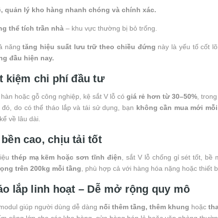
ê, quản lý kho hàng nhanh chóng và chính xác.
ng thể tích trần nhà
– khu vực thường bị bỏ trống.
hả năng
tăng hiệu suất lưu trữ theo chiều đứng
này là yếu tố cốt l
ng đầu hiện nay.
t kiệm chi phí đầu tư
 hàn hoặc gỗ công nghiệp, kệ sắt V lỗ có
giá rẻ hơn từ 30–50%
, tron
đó, do có thể tháo lắp và tái sử dụng, bạn
không cần mua mới mỗi k
kể về lâu dài.
bền cao, chịu tải tốt
liệu
thép mạ kẽm hoặc sơn tĩnh điện
, sắt V lỗ chống gỉ sét tốt, 
trọng trên 200kg mỗi tầng
, phù hợp cả với hàng hóa nặng hoặc thiết b
áo lắp linh hoạt – Dễ mở rộng quy mô
 modul giúp người dùng dễ dàng
nối thêm tầng, thêm khung
hoặc
th
ểm cộng lớn cho các kho hàng, cửa hàng bán lẻ hoặc văn phòng thường 