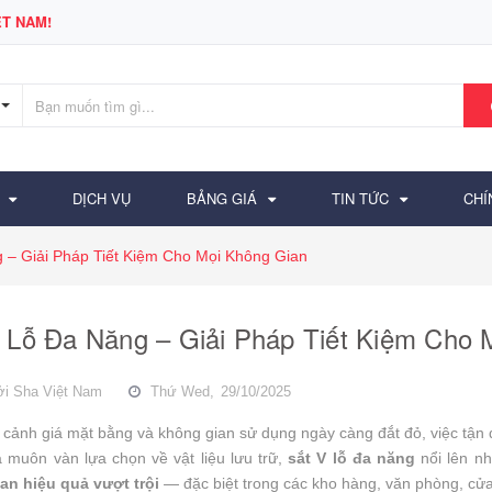
T NAM!
DỊCH VỤ
BẢNG GIÁ
TIN TỨC
CHÍ
 – Giải Pháp Tiết Kiệm Cho Mọi Không Gian
 Lỗ Đa Năng – Giải Pháp Tiết Kiệm Cho 
ởi
Sha Việt Nam
Thứ Wed,
29/10/2025
 cảnh giá mặt bằng và không gian sử dụng ngày càng đắt đỏ, việc tận 
 muôn vàn lựa chọn về vật liệu lưu trữ,
sắt V lỗ đa năng
nổi lên nh
an hiệu quả vượt trội
— đặc biệt trong các kho hàng, văn phòng, cửa