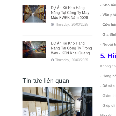
- Kho hà
Dự Án Kệ Kho Hàng
Năng Tại Công Ty May
- Văn ph
Mặc FWKK Năm 2025
Thursday,
20/03/2025
- Cửa hà
- Gia đìn
Dự Án Kệ Kho Hàng
- Ngoài 
Nặng Tại Công Ty Trong
Way - KCN Khai Quang
5. H
Thursday,
20/03/2025
Không chỉ
- Hàng h
Tin tức liên quan
- Dễ sắp
- Giảm th
- Giúp
di
Nhờ đó,