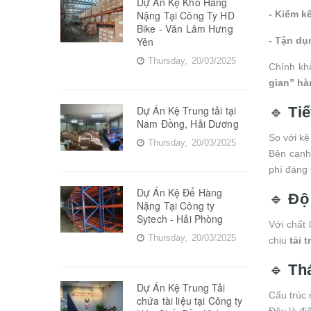
Dự Án Kệ Kho Hàng
Nặng Tại Công Ty HD
- Kiểm k
Bike - Văn Lâm Hưng
Yên
- Tận dụ
Thursday,
20/03/2025
Chính k
gian” hà
Dự Án Kệ Trung tải tại
🔹
Tiế
Nam Đồng, Hải Dương
So với kệ
Thursday,
20/03/2025
Bên cạnh 
phí đáng 
Dự Án Kệ Để Hàng
🔹
Độ 
Nặng Tại Công ty
Sytech - Hải Phòng
Với chất 
Thursday,
20/03/2025
chịu
tải 
🔹
Th
Dự Án Kệ Trung Tải
Cấu trúc
chứa tài liệu tại Công ty
Đây là đi