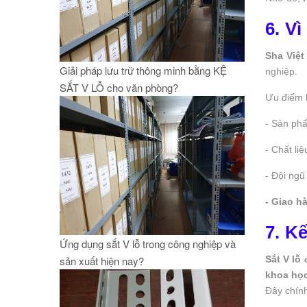
6. V
Sha Việ
Giải pháp lưu trữ thông minh bằng KỆ
nghiệp.
SẮT V LỖ cho văn phòng?
Ưu điểm 
- Sản ph
- Chất li
- Đội ng
- Giao h
7. Kế
Ứng dụng sắt V lỗ trong công nghiệp và
sản xuất hiện nay?
Sắt V lỗ
khoa học
Đây chín