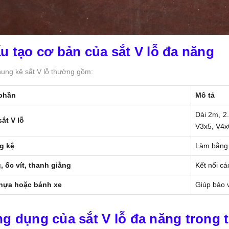
ấu tạo cơ bản của sắt V lỗ đa năng
ung kệ sắt V lỗ thường gồm:
phần
Mô tả
Dài 2m, 2
ắt V lỗ
V3x5, V4x
g kệ
Làm bằng 
, ốc vít, thanh giằng
Kết nối cá
hựa hoặc bánh xe
Giúp bảo v
ng dụng của sắt V lỗ đa năng trong 