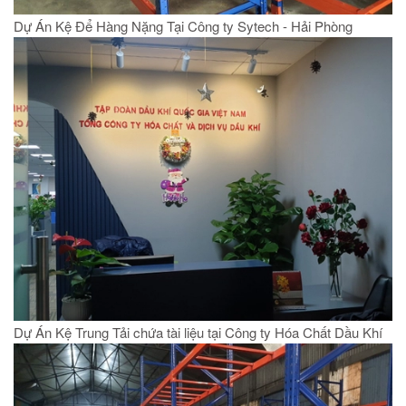
Dự Án Kệ Để Hàng Nặng Tại Công ty Sytech - Hải Phòng
Dự Án Kệ Trung Tải chứa tài liệu tại Công ty Hóa Chất Dầu Khí