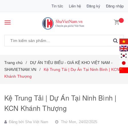
Tin tức
Liên hệ
Đăng ký
Đăng nhập
Trang chủ
DỰ ÁN TIÊU BIỂU - GIÁ KỆ KHO VIỆT NAM -
/
SHAVIETNAM.VN
Kệ Trung Tải | Dự Án Tại Ninh Bình | KCN
/
Khánh Thượng
Kệ Trung Tải | Dự Án Tại Ninh Bình |
KCN Khánh Thượng
Đăng bởi
Sha Việt Nam
Thứ Mon,
24/02/2025