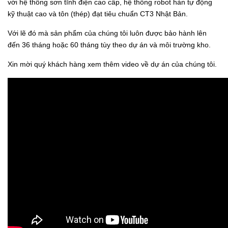
với hệ thống sơn tĩnh điện cao cấp, hệ thông robot hàn tự động
kỹ thuật cao và tôn (thép) đạt tiêu chuẩn CT3 Nhật Bản.
Với lẽ đó mà sản phẩm của chúng tôi luôn được bảo hành lên
đến 36 tháng hoặc 60 tháng tùy theo dự án và môi trường kho.
Xin mời quý khách hàng xem thêm video về dự án của chúng tôi.