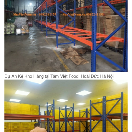
Dự Án Kệ Kho Hàng tại Tâm Việt Food, Hoài Đức Hà Nội