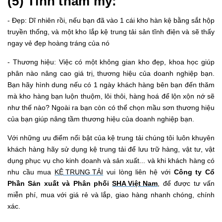
(5) Tính thẩm mỹ:
- Đẹp: Dĩ nhiên rồi, nếu bạn đã vào 1 cái kho hàn kệ bằng sắt hộp
truyền thống, và một kho lắp kệ trung tải sản tĩnh điện và sẽ thấy
ngay vẻ đẹp hoàng tráng của nó
- Thương hiệu: Việc có một không gian kho đẹp, khoa học giúp
phân nào nâng cao giá trị, thương hiệu của doanh nghiệp bạn.
Bạn hãy hình dung nếu có 1 ngày khách hàng bên bạn đến thăm
mà kho hàng bạn luộn thuộm, lôi thôi, hàng hoá để lộn xộn nớ sẽ
như thế nào? Ngoài ra bạn còn có thể chọn mầu sơn thương hiệu
của bạn giúp nâng tầm thương hiệu của doanh nghiệp bạn.
Với những ưu điểm nổi bật của kệ trung tải chúng tôi luôn khuyên
khách hàng hãy sử dụng kệ trung tải để lưu trữ hàng, vật tư, vật
dụng phục vụ cho kinh doanh và sản xuất... và khi khách hàng có
nhu cầu mua
KỆ TRUNG TẢI
vui lòng liên hệ với
Công ty Cổ
Phần Sản xuất và Phân phối
SHA Việt Nam
, để được tư vấn
miễn phí, mua với giá rẻ và lắp, giao hàng nhanh chóng, chính
xác.