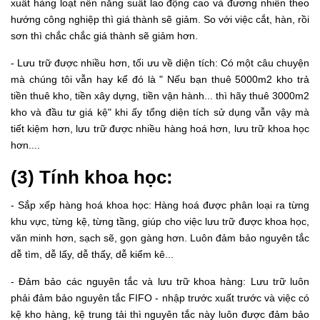
xuất hàng loạt nên năng suất lao động cao và đương nhiên theo
hướng công nghiệp thì giá thành sẽ giảm. So với việc cắt, hàn, rồi
sơn thì chắc chắc giá thành sẽ giảm hơn.
- Lưu trữ được nhiều hơn, tối ưu về diện tích: Có một câu chuyện
mà chúng tôi vẫn hay kể đó là " Nếu bạn thuê 5000m2 kho trả
tiền thuê kho, tiền xây dựng, tiền vận hành... thì hãy thuê 3000m2
kho và đầu tư giá kệ" khi ấy tổng diện tích sử dụng vẫn vậy mà
tiết kiệm hơn, lưu trữ được nhiều hàng hoá hơn, lưu trữ khoa học
hơn....
(3) Tính khoa học:
- Sắp xếp hàng hoá khoa học: Hàng hoá được phân loại ra từng
khu vực, từng kệ, từng tầng, giúp cho việc lưu trữ được khoa học,
văn minh hơn, sạch sẽ, gọn gàng hơn. Luôn đảm bảo nguyên tắc
dễ tìm, dễ lấy, dễ thấy, dễ kiểm kê...
- Đảm bảo các nguyên tắc và lưu trữ khoa hàng: Lưu trữ luôn
phải đảm bảo nguyên tắc FIFO - nhập trước xuất trước và việc có
kệ kho hàng, kệ trung tải thì nguyên tắc này luôn được đảm bảo