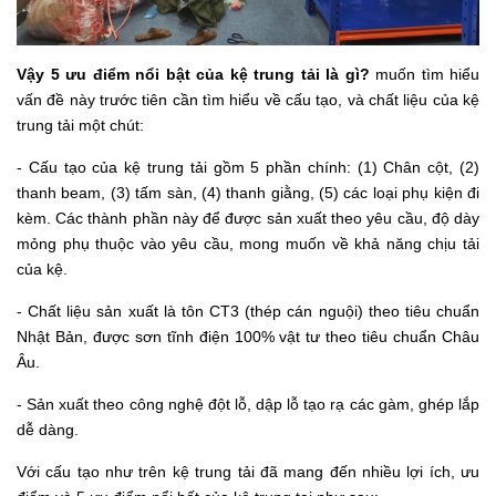
Vậy 5 ưu điểm nổi bật của kệ trung tải là gì?
muốn tìm hiểu
vấn đề này trước tiên cần tìm hiểu về cấu tạo, và chất liệu của kệ
trung tải một chút:
- Cấu tạo của kệ trung tải gồm 5 phần chính: (1) Chân cột, (2)
thanh beam, (3) tấm sàn, (4) thanh giằng, (5) các loại phụ kiện đi
kèm. Các thành phần này để được sản xuất theo yêu cầu, độ dày
mỏng phụ thuộc vào yêu cầu, mong muốn về khả năng chịu tải
của kệ.
- Chất liệu sản xuất là tôn CT3 (thép cán nguội) theo tiêu chuẩn
Nhật Bản, được sơn tĩnh điện 100% vật tư theo tiêu chuẩn Châu
Âu.
- Sản xuất theo công nghệ đột lỗ, dập lỗ tạo rạ các gàm, ghép lắp
dễ dàng.
Với cấu tạo như trên kệ trung tải đã mang đến nhiều lợi ích, ưu