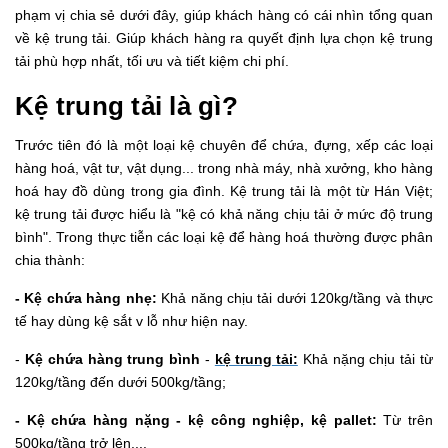
phạm vị chia sẻ dưới đây, giúp khách hàng có cái nhìn tổng quan
về kệ trung tải. Giúp khách hàng ra quyết định lựa chọn kệ trung
tải phù hợp nhất, tối ưu và tiết kiệm chi phí.
Kệ trung tải là gì?
Trước tiên đó là một loại kệ chuyên để chứa, đựng, xếp các loại
hàng hoá, vật tư, vật dụng... trong nhà máy, nhà xưởng, kho hàng
hoá hay đồ dùng trong gia đình. Kệ trung tải là một từ Hán Việt;
kệ trung tải được hiểu là "kệ có khả năng chịu tải ở mức độ trung
bình".
Trong thực tiễn các loại kệ để hàng hoá thường được phân
chia thành:
- Kệ chứa hàng nhẹ:
Khả năng chịu tải dưới 120kg/tầng và thực
tế hay dùng kệ sắt v lỗ như hiện nay.
-
Kệ chứa hàng trung bình
-
kệ trung tải:
Khả nặng chịu tải từ
120kg/tầng đến dưới 500kg/tầng;
- Kệ chứa hàng nặng - kệ công nghiệp, kệ pallet:
Từ trên
500kg/tầng trở lên....