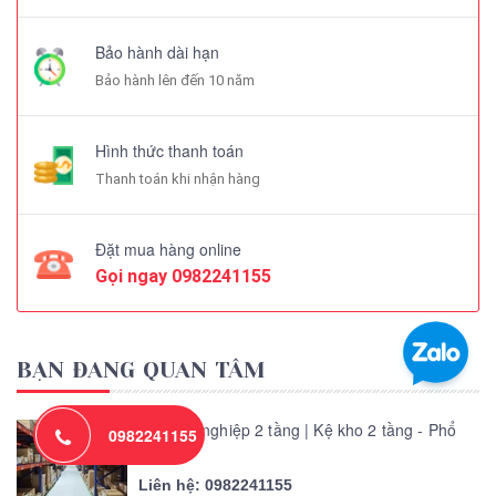
Bảo hành dài hạn
Bảo hành lên đến 10 năm
Hình thức thanh toán
Thanh toán khi nhận hàng
Đặt mua hàng online
Gọi ngay
0982241155
BẠN ĐANG QUAN TÂM
Kệ công nghiệp 2 tầng | Kệ kho 2 tầng - Phổ
0982241155
biế...
Liên hệ: 0982241155