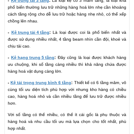
-
Kệ trung tải 3 tầng
:
Là loại kệ có 3 mâm tầng, là loại khá
phổ biến thường lưu trữ những hàng hoá lớn nhẹ cần khoảng
cách tầng rộng cho dễ lưu trữ hoặc hàng nhẹ nhỏ, có thể xếp
chồng lên nhau.
-
Kệ trung tải 4 tầng
:
Là loại được coi là phổ biến nhất và
được sử dụng nhiều nhất, 4 tầng beam nhìn cần đội, khoẻ và
chịu tải cao.
-
Kệ hạng trung 5 tầng
:
Đây cũng là loại được khách hàng
ưu chuộng, khi số tầng càng nhiều thì khả năng chứa được
hàng hoá vật dụng càng lớn.
-
Kệ tải trọng trung bình 6 tầng
:
Thiết kế có 6 tầng mâm, vô
cùng tối ưu diện tích phù hợp với nhưng kho hàng có chiều
cao, hàng hoá nhỏ và cần nhiều tầng để lưu trữ được nhiều
hơn.
Với số tầng có thể nhiều, có thể ít cái gốc là phụ thuộc và
hàng hoá và nhu cầu tối ưu mà lựa chọn cho tốt nhất, phù
hợp nhất.