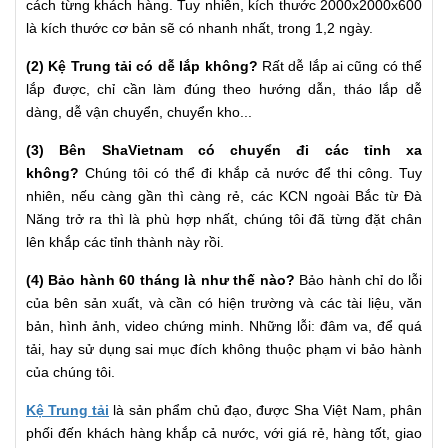
cách từng khách hàng. Tuy nhiên, kích thước 2000x2000x600
là kích thước cơ bản sẽ có nhanh nhất, trong 1,2 ngày.
(2) Kệ Trung tải có dễ lắp không?
Rất dễ lắp ai cũng có thể
lắp được, chỉ cần làm đúng theo hướng dẫn, tháo lắp dễ
dàng, dễ vận chuyển, chuyển kho...
(3) Bên ShaVietnam có chuyển đi các tỉnh xa
không?
Chúng tôi có thể đi khắp cả nước để thi công. Tuy
nhiên, nếu càng gần thì càng rẻ, các KCN ngoài Bắc từ Đà
Năng trở ra thì là phù hợp nhất, chúng tôi đã từng đặt chân
lên khắp các tỉnh thành này rồi.
(4) Bảo hành 60 tháng là như thế nào?
Bảo hành chỉ do lỗi
của bên sản xuất, và cần có hiện trường và các tài liệu, văn
bản, hình ảnh, video chứng minh. Những lỗi: đâm va, để quá
tải, hay sử dụng sai mục đích không thuộc phạm vi bảo hành
của chúng tôi.
Kệ Trung tải
là sản phẩm chủ đạo, được Sha Việt Nam, phân
phối đến khách hàng khắp cả nước, với giá rẻ, hàng tốt, giao