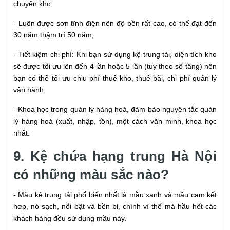
chuyển kho;
- Luôn được sơn tĩnh điện nên độ bền rất cao, có thể đạt đến
30 năm thậm trí 50 năm;
- Tiết kiệm chi phí: Khi bạn sử dụng kệ trung tải, diện tích kho
sẽ được tối ưu lên đến 4 lần hoặc 5 lần (tuỳ theo số tầng) nên
bạn có thể tối ưu chiu phí thuê kho, thuê bãi, chi phí quản lý
vận hành;
- Khoa học trong quản lý hàng hoá, đảm bảo nguyên tắc quản
lý hàng hoá (xuất, nhập, tồn), một cách văn minh, khoa học
nhất.
9​​​. Kệ chứa hạng trung Hà Nội
có những màu sắc nào?
- Màu kệ trung tải phổ biến nhất là mầu xanh và mầu cam kết
hơp, nó sạch, nổi bật và bền bỉ, chính vì thế mà hầu hết các
khách hàng đều sử dụng mầu này.