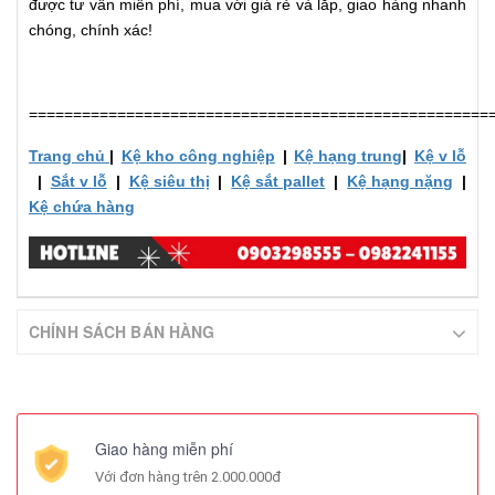
được tư vấn miễn phí, mua với giá rẻ và lắp, giao hàng nhanh
chóng, chính xác!
====================================================
Trang chủ
|
Kệ kho công nghiệp
|
Kệ hạng trung
|
Kệ v lỗ
|
Sắt v lỗ
|
Kệ siêu thị
|
Kệ sắt pallet
|
Kệ hạng nặng
|
Kệ chứa hàng
CHÍNH SÁCH BÁN HÀNG
Giao hàng miễn phí
Với đơn hàng trên 2.000.000đ