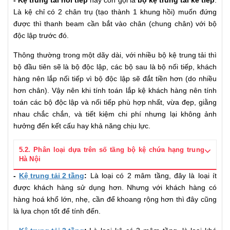
- Kệ trung tải nối tiếp
hay còn gọi là
bộ kệ trung tải kế tiếp
:
Là kệ chỉ có 2 chân trụ (tạo thành 1 khung hồi) muốn đứng
được thì thanh beam cần bắt vào chân (chung chân) với bộ
độc lập trước đó.
Thông thường trong một dãy dài, với nhiều bộ kệ trung tải thì
bộ đầu tiên sẽ là bộ độc lập, các bộ sau là bộ nối tiếp, khách
hàng nên lắp nối tiếp vì bộ độc lập sẽ đắt tiền hơn (do nhiều
hơn chân). Vậy nên khi tính toán lắp kệ khách hàng nên tính
toán các bộ độc lập và nối tiếp phù hợp nhất, vừa đẹp, giằng
nhau chắc chắn, và tiết kiệm chi phí nhưng lại không ảnh
hưởng đến kết cấu hay khả năng chịu lực.
5.2. Phân loại dựa trên số tầng bộ kệ chứa hạng trung
Hà Nội
-
Kệ trung tải 2 tầng
:
Là loại có 2 mâm tầng, đây là loại ít
được khách hàng sử dụng hơn. Nhưng với khách hàng có
hàng hoá khổ lớn, nhẹ, cần để khoang rộng hơn thì đây cũng
là lựa chọn tốt để tính đến.