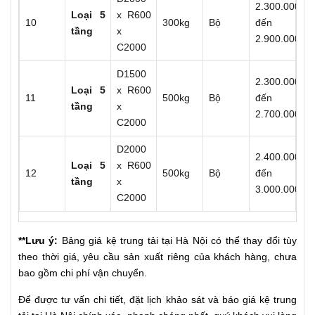
2.300.000
Loại 5
x R600
10
300kg
Bộ
đến
tầng
x
2.900.000
C2000
D1500
2.300.000
Loại 5
x R600
11
500kg
Bộ
đến
tầng
x
2.700.000
C2000
D2000
2.400.000
Loại 5
x R600
12
500kg
Bộ
đến
tầng
x
3.000.000
C2000
**Lưu ý:
Bảng giá kệ trung tải tại Hà Nội có thể thay đổi tùy
theo thời giá, yêu cầu sản xuất riêng của khách hàng, chưa
bao gồm chi phí vận chuyển.
Để được tư vấn chi tiết, đặt lịch khảo sát và báo giá kệ trung