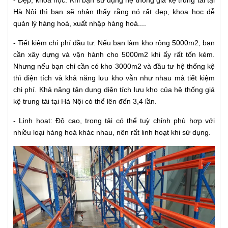
- Đẹp, khoa học: Khi bạn sử dụng hệ thống giá kệ trung tải tại
Hà Nội thì bạn sẽ nhận thấy rằng nó rất đẹp, khoa học dễ
quản lý hàng hoá, xuất nhập hàng hoá....
- Tiết kiệm chi phí đầu tư: Nếu bạn làm kho rộng 5000m2, bạn
cần xây dựng và vận hành cho 5000m2 khi ấy rất tốn kém.
Nhưng nếu bạn chỉ cần có kho 3000m2 và đầu tư hệ thống kệ
thì diện tích và khả năng lưu kho vẫn như nhau mà tiết kiệm
chi phí. Khả năng tận dụng diện tích lưu kho của hệ thống giá
kệ trung tải tại Hà Nội có thể lên đến 3,4 lần.
- Linh hoạt: Độ cao, trọng tải có thể tuỳ chỉnh phù hợp với
nhiều loại hàng hoá khác nhau, nên rất linh hoạt khi sử dụng.