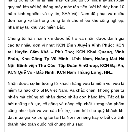
hạng trung lớn nhất hiện nay. Chúng tôi có nhà máy sản xuất
quy mô lớn với hệ thống máy móc tân tiến. Với bề dày hơn 10
năm kinh nghiệm và uy tín, SHA Việt Nam đã phục vụ nhiều
đơn hàng kệ tải trọng trung bình cho nhiều khu công nghiệp,
nhà máy tại khu vực miền Bắc.
Chúng tôi hân hạnh khi được hỗ trợ và nhận được đánh giá
cao từ nhiều đơn vị như:
KCN Bình Xuyên Vĩnh Phúc; KCN
tại Huyện Cẩm Khê – Phú Thọ; KCN Khai Quang, Vĩnh
Phúc; Kho Công Ty Vũ Minh, Lĩnh Nam, Hoàng Mai Hà
Nội, Bệnh viện Thu Cúc, Tập Đoàn VinGruop, KCN Đại An,
KCN Quế Võ - Bắc Ninh, KCN Nam Thăng Long, HN...
Nhận được sự tin tưởng từ khách hàng vừa là niềm vui vừa là
niềm tự hào cho SHA Việt Nam. Và chắc chắn, không phải tự
nhiên mà chúng tôi nhận được nhiều đơn hàng lớn. Tất cả là
bởi những nỗ lực, cố gắng và nâng cấp chất lượng sản phẩm
cũng như dịch vụ với các hỗ trợ, cam kết cho quý khách khi
đặt mua giá kệ trung tải tại Hà Nội nói riêng hay ở bất cứ tỉnh
thành nào toàn quốc nói chung như sau: