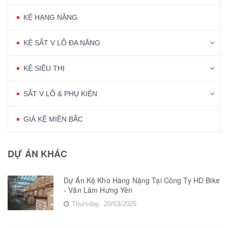
KỆ HẠNG NẶNG
KỆ SẮT V LỖ ĐA NĂNG
KỆ SIÊU THỊ
SẮT V LỖ & PHỤ KIỆN
GIÁ KỆ MIỀN BẮC
DỰ ÁN KHÁC
Dự Án Kệ Kho Hàng Nặng Tại Công Ty HD Bike
- Văn Lâm Hưng Yên
Thursday,
20/03/2025