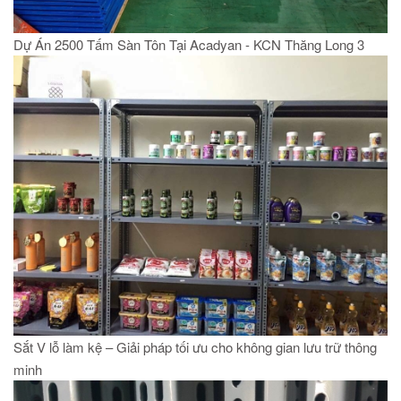
Dự Án 2500 Tấm Sàn Tôn Tại Acadyan - KCN Thăng Long 3
Sắt V lỗ làm kệ – Giải pháp tối ưu cho không gian lưu trữ thông
minh