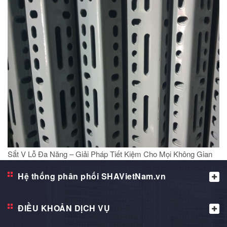
Sắt V Lỗ Đa Năng – Giải Pháp Tiết Kiệm Cho Mọi Không Gian
Hệ thống phân phối SHAVietNam.vn
ĐIỀU KHOẢN DỊCH VỤ