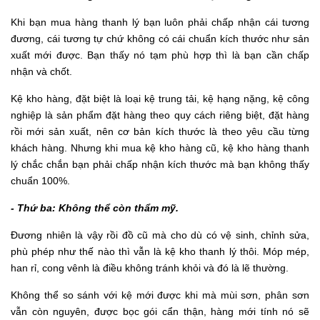
Khi bạn mua hàng thanh lý bạn luôn phải chấp nhận cái tương
đương, cái tương tự chứ không có cái chuẩn kích thước như sản
xuất mới được. Bạn thấy nó tạm phù hợp thì là bạn cần chấp
nhận và chốt.
Kệ kho hàng, đặt biệt là loại kệ trung tải, kệ hạng nặng, kệ công
nghiệp là sản phẩm đặt hàng theo quy cách riêng biệt, đặt hàng
rồi mới sản xuất, nên cơ bản kích thước là theo yêu cầu từng
khách hàng. Nhưng khi mua kệ kho hàng cũ, kệ kho hàng thanh
lý chắc chắn bạn phải chấp nhận kích thước mà bạn không thấy
chuẩn 100%.
- Thứ ba: Không thể còn thẩm mỹ.
Đương nhiên là vậy rồi đồ cũ mà cho dù có vệ sinh, chỉnh sửa,
phù phép như thế nào thì vẫn là kệ kho thanh lý thôi. Móp mép,
han rỉ, cong vênh là điều không tránh khỏi và đó là lẽ thường.
Không thể so sánh với kệ mới được khi mà mùi sơn, phân sơn
vẫn còn nguyên, được bọc gói cẩn thận, hàng mới tính nó sẽ