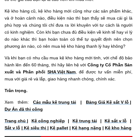
Kệ kho hàng cũ, kệ kho hàng mới cũng như các sản phẩm khác,
và ở hoàn cảnh nào, điều kiện nào thì bạn thấy sẽ mua cái gì là
phù hợp và chúng tôi chỉ đưa ra lời khuyên với tư cách là người
có kinh nghiệm. Còn khi bạn chưa đủ điều kiện về kinh tế hay vì lý
do nào khác thì bạn hoàn toàn có thể tự quyết định nên chọn
phương án nào, có nên mua kệ kho hàng thanh lý hay không?
Và khi bạn có nhu cầu mua kệ kho hàng mới tinh, với chế độ bảo
hành lên đến 60 tháng, thì hãy liên hệ với
Công ty Cổ Phần Sản
xuất và Phân phối
SHA Việt Nam
, để được tư vấn miễn phí,
mua với giá rẻ và lắp, giao hàng nhanh chóng, chính xác.
Trân trọng.
Xem thêm:
Các mẫu kệ trung tải
|
Bảng Giá Kệ sắt V lỗ
|
Dự Án đã thi công
Trang chủ
|
Kệ công nghiệp
|
Kệ trung tải
|
Kệ sắt v lỗ
|
Sắt v lỗ
|
Kệ siêu thị
|
Kệ pallet
|
Kệ hạng nặng
|
Kệ kho hàng