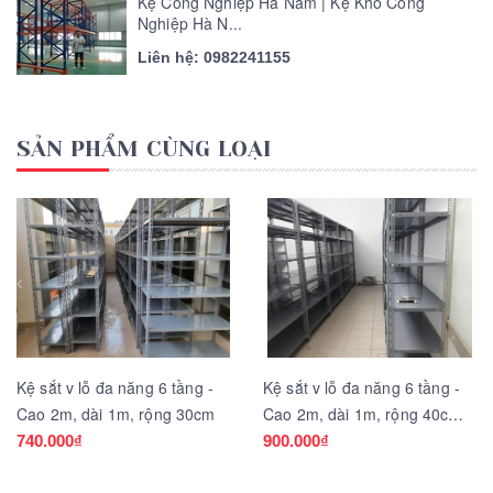
Kệ Công Nghiệp Hà Nam | Kệ Kho Công
Nghiệp Hà N...
Liên hệ: 0982241155
SẢN PHẨM CÙNG LOẠI
Kệ sắt v lỗ đa năng 6 tầng -
Kệ sắt v lỗ đa năng 6 tầng -
Cao 2m, dài 1m, rộng 30cm
Cao 2m, dài 1m, rộng 40cm -
SHA lắp tại LILAMA Minh
740.000₫
900.000₫
Khai.