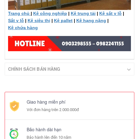
Trang chủ
|
Kệ công nghiệp
|
Kệ trung tải
|
Kệ sắt v lỗ
|
Sắt v lỗ
|
Kệ siêu thị
|
Kệ pallet
|
Kệ hạng nặng
|
Kệ chứa hàng
CHÍNH SÁCH BÁN HÀNG
Giao hàng miễn phí
Với đơn hàng trên 2.000.000đ
Bảo hành dài hạn
Bảo hành lên đến 10 năm