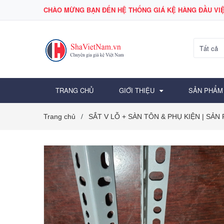
CHÀO MỪNG BẠN ĐẾN HỆ THỐNG GIÁ KỆ HÀNG ĐẦU VIỆ
Tất cả
TRANG CHỦ
GIỚI THIỆU
SẢN PHẨM
Trang chủ
SẮT V LỖ + SÀN TÔN & PHỤ KIỆN | SẢN
/