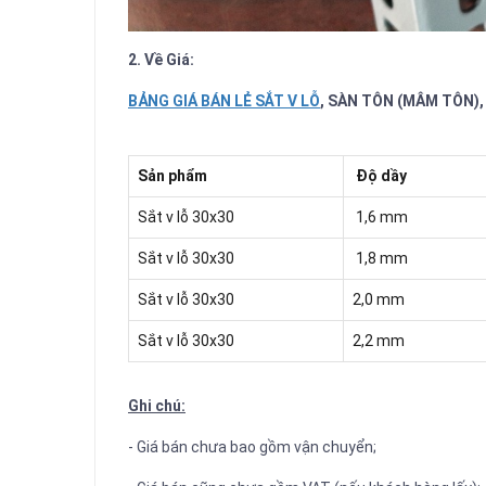
2. Về Giá:
BẢNG GIÁ BÁN LẺ SẮT V LỖ
, SÀN TÔN (MÂM TÔN)
Sản phẩm
Độ dầy
Sắt v lỗ 30x30
1,6 mm
Sắt v lỗ 30x30
1,8 mm
Sắt v lỗ 30x30
2,0 mm
Sắt v lỗ 30x30
2,2 mm
Ghi chú:
- Giá bán chưa bao gồm vận chuyển;