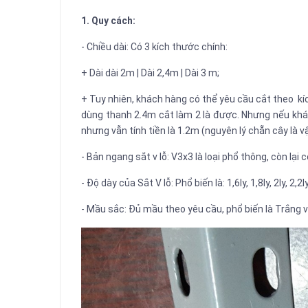
1. Quy cách:
- Chiều dài: Có 3 kích thước chính:
+ Dài dài 2m | Dài 2,4m | Dài 3 m;
+ Tuy nhiên, khách hàng có thể yêu cầu cắt theo k
dùng thanh 2.4m cắt làm 2 là được. Nhưng nếu khá
nhưng vẫn tính tiền là 1.2m (nguyên lý chẵn cây là vậ
- Bản ngang sắt v lỗ: V3x3 là loại phổ thông, còn lại 
- Độ dày của Sắt V lỗ: Phổ biến là: 1,6ly, 1,8ly, 2ly, 2,2ly
- Mầu sắc: Đủ mầu theo yêu cầu, phổ biến là Trắng v