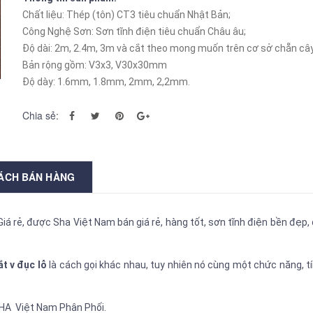
Chất liệu: Thép (tôn) CT3 tiêu chuẩn Nhật Bản;
Công Nghệ Sơn: Sơn tĩnh điện tiêu chuẩn Châu âu;
Độ dài: 2m, 2.4m, 3m và cắt theo mong muốn trên cơ sở chẵn cây
Bản rộng gồm: V3x3, V30x30mm
Độ dày: 1.6mm, 1.8mm, 2mm, 2,2mm.
Chia sẻ:
SÁCH BÁN HÀNG
Giá rẻ, được Sha Việt Nam bán giá rẻ, hàng tốt, sơn tĩnh điện bền đẹp,
ắt v đục lỗ
là cách gọi khác nhau, tuy nhiên nó cùng một chức năng, t
HA Việt Nam Phân Phối.