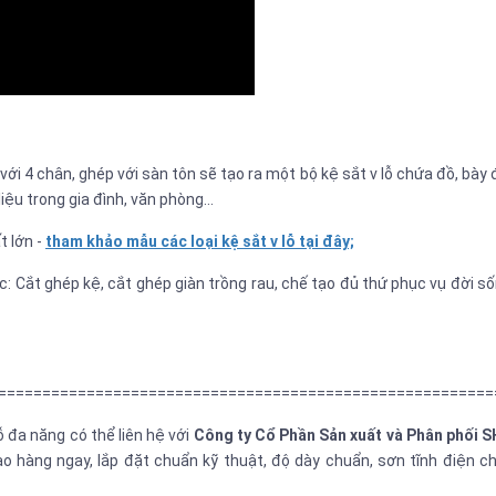
 với 4 chân, ghép với sàn tôn sẽ tạo ra một bộ kệ sắt v lỗ chứa đồ, bày 
iệu trong gia đình, văn phòng...
t lớn -
tham khảo mẫu các loại kệ sắt v lỗ tại đây;
: Cắt ghép kệ, cắt ghép giàn trồng rau, chế tạo đủ thứ phục vụ đời s
========================================================
 đa năng có thể liên hệ với
Công ty Cổ Phần Sản xuất và Phân phối 
ao hàng ngay, lắp đặt chuẩn kỹ thuật, độ dày chuẩn, sơn tĩnh điện c