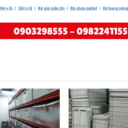
|
Kệ v lỗ
|
Sắt v lỗ
|
Kệ giá siêu thị
|
Kệ chứa pallet
|
Kệ hạng nặn