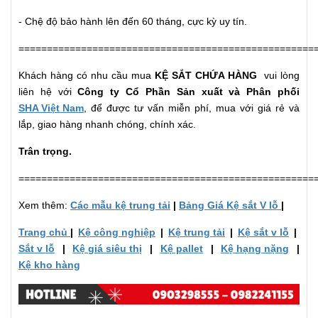
- Chệ độ bảo hành lên đến 60 tháng, cực kỳ uy tín.
====================================================
Khách hàng có nhu cầu mua
KỆ SẮT CHỨA HÀNG
vui lòng
liên hệ với
Công ty Cổ Phần Sản xuất và Phân phối
SHA Việt Nam
, để được tư vấn miễn phí, mua với giá rẻ và
lắp, giao hàng nhanh chóng, chính xác.
Trân trọng.
====================================================
Xem thêm:
Các mẫu kệ trung tải
|
Bảng Giá Kệ sắt V lỗ
|
Trang chủ
|
Kệ công nghiệp
|
Kệ trung tải
|
Kệ sắt v lỗ
|
Sắt v lỗ
|
Kệ giá siêu thị
|
Kệ pallet
|
Kệ hạng nặng
|
Kệ kho hàng