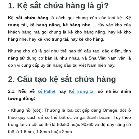
1. Kệ sắt chứa hàng là gì?
Kệ sắt chứa hàng
là cách gọi chung của các loại kệ:
Kệ
trung tải, kệ hạng nặng, kệ hàng nhẹ
...., tùy vào kho của
khách hàng mà gọi chung là kệ kho hàng nặng, hay kệ kho
hàng nhẹ, hay kệ kho trung tải, hay kệ kho hàng.
Nhưng cho dù là gọi như thế nào thì cấu tạo, đặc điểm, tính
năng sử dụng cơ bản là như nhau, và Sha Việt Nam vẫn là
đơn vị cung cấp uy tín hàng đầu tại Việt Nam hiện nay.
2. Cấu tạo kệ sắt chứa hàng
2.1. Nếu về
kệ Pallet
hay
Kệ Trung tải
có nhiều điểm
tương đồng:
- Khung hồi (cột): Thường là loại cột gấp dạng Omege, đột lỗ
theo quy cách để có thể bắt ốc và gà thanh beam. Tuỳ theo
trọng tải và cột có thể là 50x50 hoặc 90x60 và độ dày cũng có
thể là 1.6mm, 1.8mm hoặc 2mm.