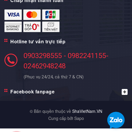
Chấp nhận thanh toán
Hotline tư vấn trực tiếp
0903298555 - 0982241155-
02462948248
(
)
Phục vụ 24/24, cả thứ 7 & CN
Facebook fanpage
© Bản quyền thuộc về
ShaVietNam.VN
Cung cấp bởi Sapo