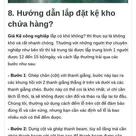
8. Hướng dẫn lắp đặt kệ kho
chứa hàng?
Giá Kệ công nghiệp
lắp có khó không? thì thực sự là không
khó và rất nhanh chóng. Thường với những người thợ chuyên
nghiệp như bên tôi thì kệ trung tải được lắp trung bình 1 người
được 12 đến 15 bộ/ngày, và cách lắp thường trải qua các
bước như sau:
- Bước 1
: Ghép chân (cột) với thanh giằng, bước này tạo ra
các khung hồi với 2 thanh giằng thẳng ở trên và dưới và các
thanh giằng chéo. Bước này có thể coi là khó nhất, vì chỉ cần
lệch lỗ thôi, là sẽ không được cân đối và tháo ra lắp lại từ đầu.
Chúng tôi, thường sử dụng cách đếm lỗ trên cột để đảm bảo
đúng lỗ và cân xứng, nhưng bạn cần xác định số lỗ là bao
nhiêu mới có thể đếm được.
- Bước 2:
Dựng cột và ghép thanh beam, tùy số tầng mà cần
ghép thanh beam với cột làm sao để thanh beam được cân